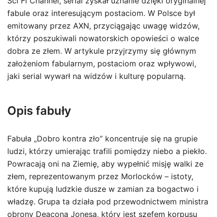
Sci Fi Channel, serial zyskał uznanie dzięki oryginalnej
fabule oraz interesującym postaciom. W Polsce był
emitowany przez AXN, przyciągając uwagę widzów,
którzy poszukiwali nowatorskich opowieści o walce
dobra ze złem. W artykule przyjrzymy się głównym
założeniom fabularnym, postaciom oraz wpływowi,
jaki serial wywarł na widzów i kulturę popularną.
Opis fabuły
Fabuła „Dobro kontra zło” koncentruje się na grupie
ludzi, którzy umierając trafili pomiędzy niebo a piekło.
Powracają oni na Ziemię, aby wypełnić misję walki ze
złem, reprezentowanym przez Morlocków – istoty,
które kupują ludzkie dusze w zamian za bogactwo i
władzę. Grupa ta działa pod przewodnictwem ministra
obrony Deacona Jonesa, który jest szefem korpusu