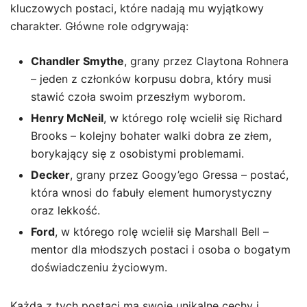
kluczowych postaci, które nadają mu wyjątkowy
charakter. Główne role odgrywają:
Chandler Smythe
, grany przez Claytona Rohnera
– jeden z członków korpusu dobra, który musi
stawić czoła swoim przeszłym wyborom.
Henry McNeil
, w którego rolę wcielił się Richard
Brooks – kolejny bohater walki dobra ze złem,
borykający się z osobistymi problemami.
Decker
, grany przez Googy’ego Gressa – postać,
która wnosi do fabuły element humorystyczny
oraz lekkość.
Ford
, w którego rolę wcielił się Marshall Bell –
mentor dla młodszych postaci i osoba o bogatym
doświadczeniu życiowym.
Każda z tych postaci ma swoje unikalne cechy i