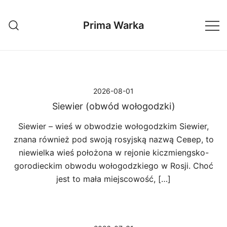
Przejdź
do
Prima Warka
treści
2026-08-01
Siewier (obwód wołogodzki)
Siewier – wieś w obwodzie wołogodzkim Siewier,
znana również pod swoją rosyjską nazwą Север, to
niewielka wieś położona w rejonie kiczmiengsko-
gorodieckim obwodu wołogodzkiego w Rosji. Choć
jest to mała miejscowość, […]