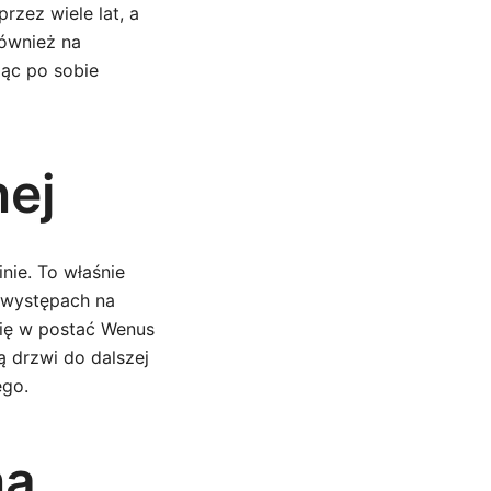
rzez wiele lat, a
również na
jąc po sobie
nej
nie. To właśnie
o występach na
 się w postać Wenus
ą drzwi do dalszej
ego.
na