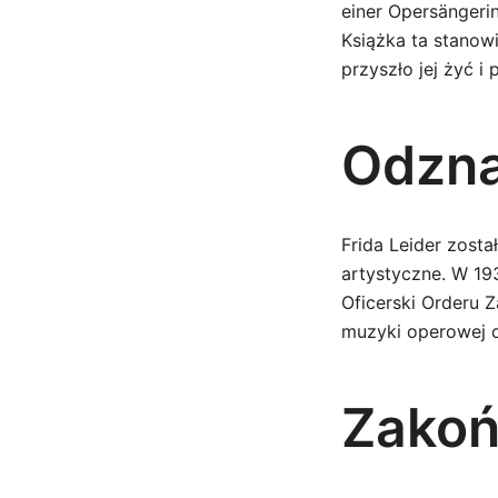
einer Opersängerin
Książka ta stanowi
przyszło jej żyć i
Odzna
Frida Leider zost
artystyczne. W 193
Oficerski Orderu 
muzyki operowej or
Zakoń