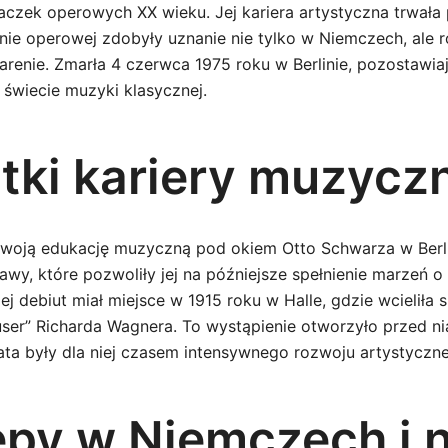
czek operowych XX wieku. Jej kariera artystyczna trwała p
enie operowej zdobyły uznanie nie tylko w Niemczech, ale 
renie. Zmarła 4 czerwca 1975 roku w Berlinie, pozostawia
 świecie muzyki klasycznej.
tki kariery muzycz
swoją edukację muzyczną pod okiem Otto Schwarza w Berli
awy, które pozwoliły jej na późniejsze spełnienie marzeń 
ej debiut miał miejsce w 1915 roku w Halle, gdzie wcieliła
ser” Richarda Wagnera. To wystąpienie otworzyło przed ni
 lata były dla niej czasem intensywnego rozwoju artystyczn
py w Niemczech i 