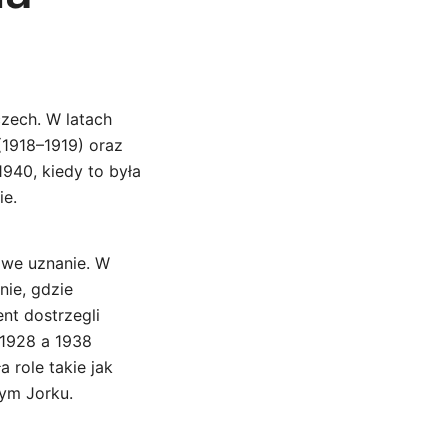
czech. W latach
(1918–1919) oraz
940, kiedy to była
ie.
owe uznanie. W
ie, gdzie
ent dostrzegli
 1928 a 1938
 role takie jak
ym Jorku.