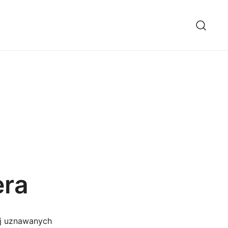
era
iej uznawanych