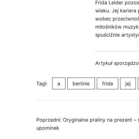
Frida Leider pozo
wieku. Jej kariera 
wobec przeciwności
miłośników muzyki 
spuściźnie artyst
Artykuł sporządz
Tagi:
a
berlinie
frida
jej
Nawigacja
Poprzedni:
Oryginalne praliny na prezent –
upominek