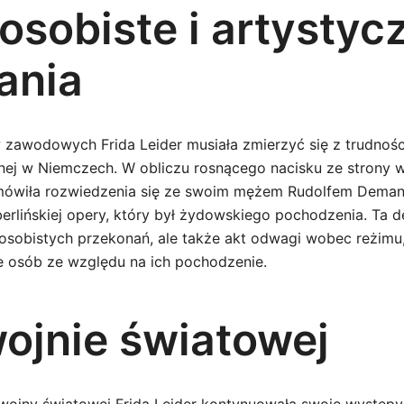
osobiste i artystyc
ania
awodowych Frida Leider musiała zmierzyć się z trudnośc
cznej w Niemczech. W obliczu rosnącego nacisku ze strony 
mówiła rozwiedzenia się ze swoim mężem Rudolfem Dema
erlińskiej opery, który był żydowskiego pochodzenia. Ta d
 osobistych przekonań, ale także akt odwagi wobec reżimu,
e osób ze względu na ich pochodzenie.
wojnie światowej