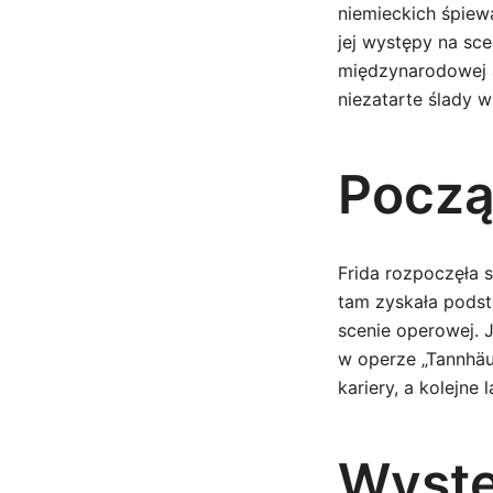
niemieckich śpiewa
jej występy na sc
międzynarodowej a
niezatarte ślady w
Począ
Frida rozpoczęła 
tam zyskała podst
scenie operowej. J
w operze „Tannhäu
kariery, a kolejne
Wystę