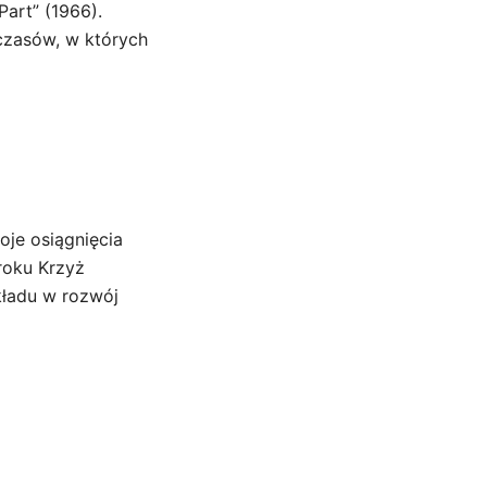
Part” (1966).
 czasów, w których
oje osiągnięcia
 roku Krzyż
kładu w rozwój