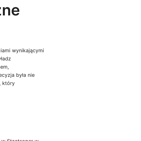
zne
iami wynikającymi
władz
nem,
ecyzja była nie
 który