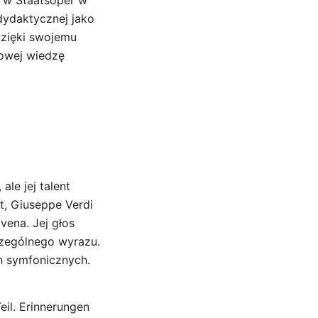
y w Staatsoper w
dydaktycznej jako
Dzięki swojemu
owej wiedzę
le jej talent
, Giuseppe Verdi
vena. Jej głos
czególnego wyrazu.
h symfonicznych.
il. Erinnerungen