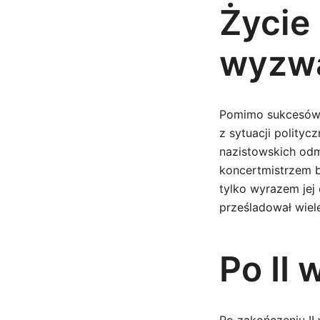
Życie 
wyzw
Pomimo sukcesów z
z sytuacji polity
nazistowskich od
koncertmistrzem b
tylko wyrazem jej
prześladował wiel
Po II 