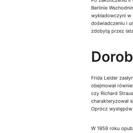
Po zakończeniu II
Berlinie Wschodni
wykładowczyni w H
doświadczeniu i 
zdobytą przez lata
Dorob
Frida Leider zasły
obejmował również
czy Richard Straus
charakteryzował s
Oprócz występów n
W 1959 roku opubl