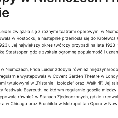
ie
 Leider związała się z różnymi teatrami operowymi w Niem
wała w Rostocku, a następnie przeniosła się do Królewca 
23). Jej największy okres twórczy przypadł na lata 1923-1
ską Staatsoper, gdzie zyskała ogromną popularność i uznan
w Niemczech, Frida Leider zdobyła również międzynarod
regularnie występowała w Covent Garden Theatre w Londyn
i tytułowymi w „Tristanie i Izoldzie” oraz „Walkirii”. Jej tal
y festiwalu Bayreuth, na którym regularnie gościła między
tępowała również w Stanach Zjednoczonych, gdzie kreowała
era w Chicago oraz Brunhilda w Metropolitan Opera w Now