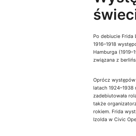
świec
Po debiucie Frida
1916–1918 występo
Hamburga (1919–19
związana z berliń
Oprócz występów 
latach 1924–1938 
zadebiutowała rolam
także organizatorz
rokiem. Frida wys
Izolda w Civic Op