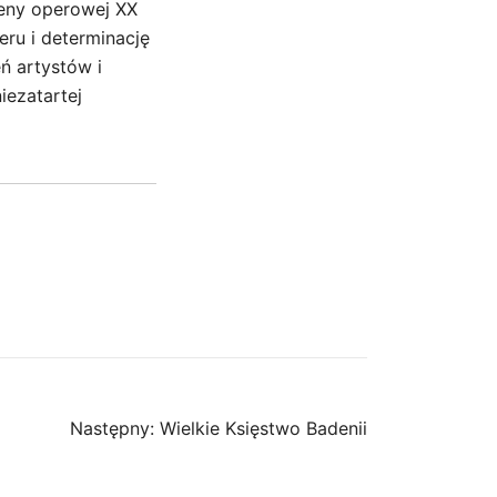
ceny operowej XX
teru i determinację
eń artystów i
iezatartej
Następny:
Wielkie Księstwo Badenii