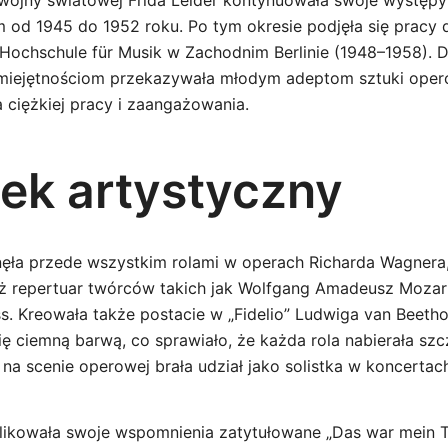
 wojny światowej Frida Leider kontynuowała swoje występ
m od 1945 do 1952 roku. Po tym okresie podjęła się pracy 
ochschule für Musik w Zachodnim Berlinie (1948–1958). 
umiejętnościom przekazywała młodym adeptom sztuki oper
 ciężkiej pracy i zaangażowania.
ek artystyczny
nęła przede wszystkim rolami w operach Richarda Wagnera, a
 repertuar twórców takich jak Wolfgang Amadeusz Mozart
s. Kreowała także postacie w „Fidelio” Ludwiga van Beetho
ię ciemną barwą, co sprawiało, że każda rola nabierała sz
a scenie operowej brała udział jako solistka w koncertac
ikowała swoje wspomnienia zatytułowane „Das war mein Te