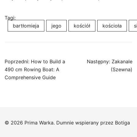
Tagi:
bartłomieja
jego
kościół
kościoła
s
Nawigacja
Poprzedni:
How to Build a
Następny:
Zakanale
wpisu
490 cm Rowing Boat: A
(Szewna)
Comprehensive Guide
© 2026 Prima Warka. Dumnie wspierany przez
Botiga