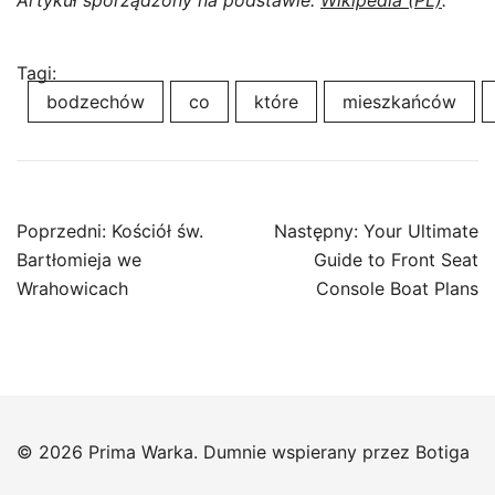
Artykuł sporządzony na podstawie:
Wikipedia (PL)
.
Tagi:
bodzechów
co
które
mieszkańców
Nawigacja
Poprzedni:
Kościół św.
Następny:
Your Ultimate
wpisu
Bartłomieja we
Guide to Front Seat
Wrahowicach
Console Boat Plans
© 2026 Prima Warka. Dumnie wspierany przez
Botiga