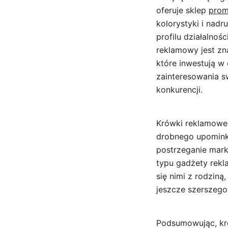
oferuje sklep
prom
kolorystyki i nad
profilu działalnoś
reklamowy jest zn
które inwestują w
zainteresowania s
konkurencji.
Krówki reklamowe 
drobnego upominku
postrzeganie mar
typu gadżety rekla
się nimi z rodziną
jeszcze szerszego
Podsumowując, kró