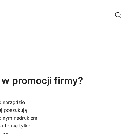
w promocji firmy?
e narzędzie
ej poszukują
ualnym nadrukiem
 to nie tylko
dnosi