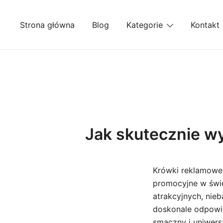
Przejdź
do
Strona główna
Blog
Kategorie
Kontakt
treści
Jak skutecznie w
Krówki reklamowe 
promocyjne w świe
atrakcyjnych, nie
doskonale odpowia
smaczny i uniwers