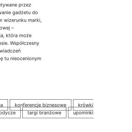
ętywane przez
wanie gadżetu do
ym wizerunku marki,
owej –
a, która może
esie. Współczesny
świadczeń
ię tu nieocenionym
na
konferencje biznesowe
krówki
łodycze
targi branżowe
upominki