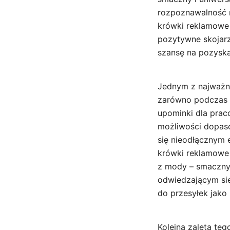
rozpoznawalność 
krówki reklamowe 
pozytywne skojarz
szansę na pozysk
Jednym z najważni
zarówno podczas t
upominki dla pra
możliwości dopaso
się nieodłącznym 
krówki reklamowe 
z mody – smaczny,
odwiedzającym si
do przesyłek jako 
Kolejną zaletą teg