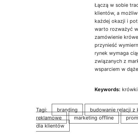
Łączą w sobie tra
klientów, a możli
każdej okazji i po
warto rozważyć wd
zamówienie krówek
przynieść wymiern
rynek wymaga cią
związanych z mark
wsparciem w dąże
Keywords:
krówki
Tagi:
branding
budowanie relacji z 
reklamowe
marketing offline
prom
dla klientów