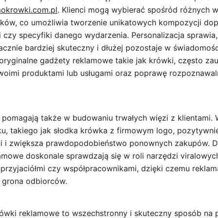
okrowki.com.pl
. Klienci mogą wybierać spośród różnych
ruków, co umożliwia tworzenie unikatowych kompozycji d
ci czy specyfiki danego wydarzenia. Personalizacja sprawia
acznie bardziej skuteczny i dłużej pozostaje w świadomości
 oryginalne gadżety reklamowe takie jak krówki, często za
woimi produktami lub usługami oraz poprawę rozpoznawaln
pomagają także w budowaniu trwałych więzi z klientami.
, takiego jak słodka krówka z firmowym logo, pozytywni
ki i zwiększa prawdopodobieństwo ponownych zakupów. 
mowe doskonale sprawdzają się w roli narzędzi viralowych 
, przyjaciółmi czy współpracownikami, dzięki czemu reklam
 grona odbiorców.
wki reklamowe to wszechstronny i skuteczny sposób na p