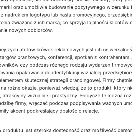
marki oraz umożliwia budowanie pozytywnego wizerunku f
z nadrukiem logotypu lub hasła promocyjnego, przedsiębi
enia związane z ich marką, co sprzyja lojalności klientów 
anie nowych odbiorców.
ejszych atutów krówek reklamowych jest ich uniwersalnoś
argów branżowych, konferencji, spotkań z kontrahentami, 
cowników czy podczas różnego rodzaju wydarzeń firmowyc
wania opakowania do identyfikacji wizualnej przedsiębiors
elementem skutecznej strategii brandingowej. Firmy chętni
na różne okazje, ponieważ wiedzą, że to produkt, który n
 atrakcyjny wizualnie i praktyczny. Słodycze te można ro
edzibę firmy, wręczać podczas podpisywania ważnych um
miły akcent podkreślający dbałość o relacje.
o produktu jest szeroka dostępność oraz możliwość persona