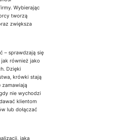
irmy. Wybierając
orcy tworzą
oraz zwiększa
ć – sprawdzają się
jak również jako
h. Dzięki
twa, krówki stają
e zamawiają
igdy nie wychodzi
zdawać klientom
ów lub dołączać
lizacji, jaką