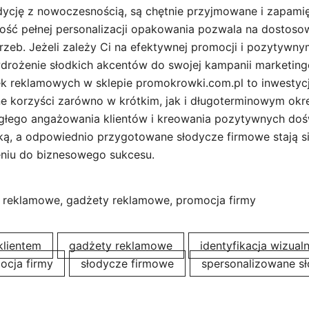
dycję z nowoczesnością, są chętnie przyjmowane i zapami
wość pełnej personalizacji opakowania pozwala na dostoso
trzeb. Jeżeli zależy Ci na efektywnej promocji i pozytywn
rożenie słodkich akcentów do swojej kampanii marketing
 reklamowych w sklepie promokrowki.com.pl to inwestycj
e korzyści zarówno w krótkim, jak i długoterminowym okr
głego angażowania klientów i kreowania pozytywnych do
ą, a odpowiednio przygotowane słodycze firmowe stają s
niu do biznesowego sukcesu.
 reklamowe, gadżety reklamowe, promocja firmy
klientem
gadżety reklamowe
identyfikacja wizual
ocja firmy
słodycze firmowe
spersonalizowane s