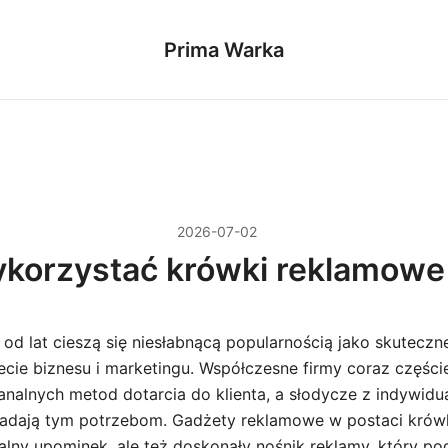
Prima Warka
2026-07-02
ykorzystać krówki reklamowe 
od lat cieszą się niesłabnącą popularnością jako skuteczn
cie biznesu i marketingu. Współczesne firmy coraz części
banalnych metod dotarcia do klienta, a słodycze z indywid
dają tym potrzebom. Gadżety reklamowe w postaci krówki
alny upominek, ale też doskonały nośnik reklamy, który po