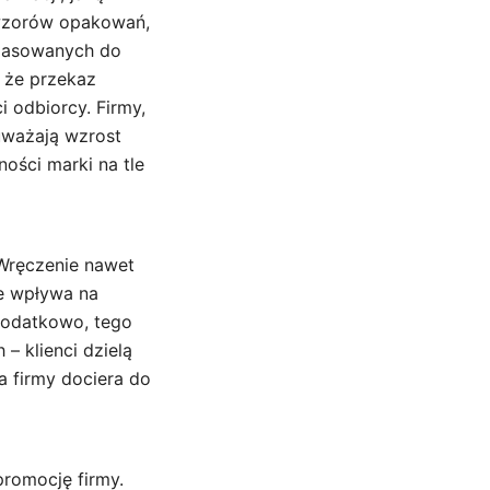
 wzorów opakowań,
opasowanych do
, że przekaz
 odbiorcy. Firmy,
uważają wzrost
ości marki na tle
 Wręczenie nawet
e wpływa na
Dodatkowo, tego
– klienci dzielą
a firmy dociera do
romocję firmy.