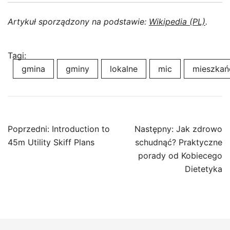
Artykuł sporządzony na podstawie:
Wikipedia (PL)
.
Tagi:
gmina
gminy
lokalne
mic
mieszka
Nawigacja
Poprzedni:
Introduction to
Następny:
Jak zdrowo
wpisu
45m Utility Skiff Plans
schudnąć? Praktyczne
porady od Kobiecego
Dietetyka