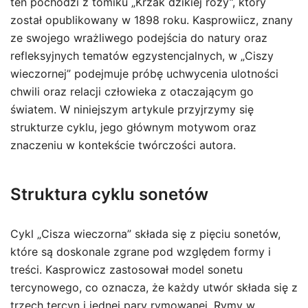
ten pochodzi z tomiku „Krzak dzikiej róży”, który
został opublikowany w 1898 roku. Kasprowiicz, znany
ze swojego wrażliwego podejścia do natury oraz
refleksyjnych tematów egzystencjalnych, w „Ciszy
wieczornej” podejmuje próbę uchwycenia ulotności
chwili oraz relacji człowieka z otaczającym go
światem. W niniejszym artykule przyjrzymy się
strukturze cyklu, jego głównym motywom oraz
znaczeniu w kontekście twórczości autora.
Struktura cyklu sonetów
Cykl „Cisza wieczorna” składa się z pięciu sonetów,
które są doskonale zgrane pod względem formy i
treści. Kasprowicz zastosował model sonetu
tercynowego, co oznacza, że każdy utwór składa się z
trzech tercyn i jednej pary rymowanej. Rymy w