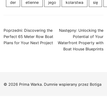
der
etienne
jego
kolarstwa
się
Nawigacja
Poprzedni:
Discovering the
Następny:
Unlocking the
wpisu
Perfect 65 Meter Row Boat
Potential of Your
Plans for Your Next Project
Waterfront Property with
Boat House Blueprints
© 2026 Prima Warka. Dumnie wspierany przez
Botiga