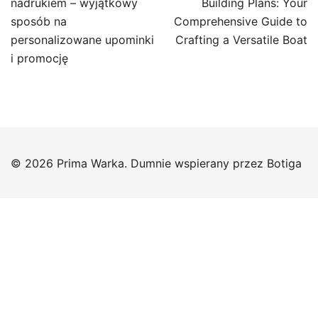
wpisu
nadrukiem – wyjątkowy
Building Plans: Your
sposób na
Comprehensive Guide to
personalizowane upominki
Crafting a Versatile Boat
i promocję
© 2026 Prima Warka. Dumnie wspierany przez
Botiga