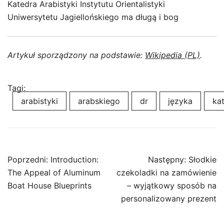
Katedra Arabistyki Instytutu Orientalistyki
Uniwersytetu Jagiellońskiego ma długą i bog
Artykuł sporządzony na podstawie:
Wikipedia (PL)
.
Tagi:
arabistyki
arabskiego
dr
języka
ka
Nawigacja
Poprzedni:
Introduction:
Następny:
Słodkie
wpisu
The Appeal of Aluminum
czekoladki na zamówienie
Boat House Blueprints
– wyjątkowy sposób na
personalizowany prezent