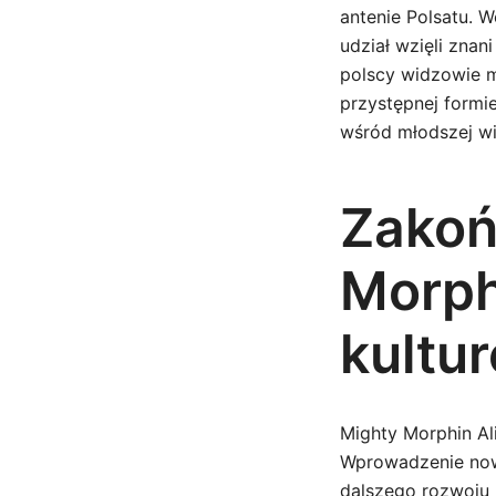
antenie Polsatu. W
udział wzięli znan
polscy widzowie m
przystępnej formie
wśród młodszej w
Zakoń
Morph
kultu
Mighty Morphin Al
Wprowadzenie nowe
dalszego rozwoju 