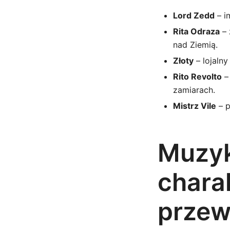
Lord Zedd
– im
Rita Odraza
– 
nad Ziemią.
Złoty
– lojalny
Rito Revolto
– 
zamiarach.
Mistrz Vile
– p
Muzyk
chara
przew