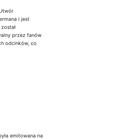
 Utwór
rmana i jest
 został
walny przez fanów
ach odcinków, co
 była emitowana na