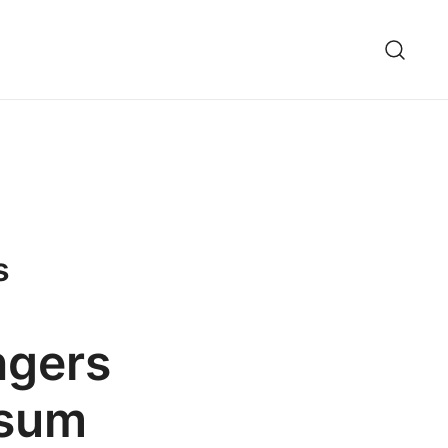
s
ngers
rsum