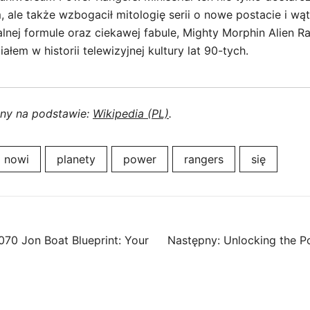
ale także wzbogacił mitologię serii o nowe postacie i wątk
alnej formule oraz ciekawej fabule, Mighty Morphin Alien R
łem w historii telewizyjnej kultury lat 90-tych.
ony na podstawie:
Wikipedia (PL)
.
nowi
planety
power
rangers
się
2070 Jon Boat Blueprint: Your
Następny:
Unlocking the P