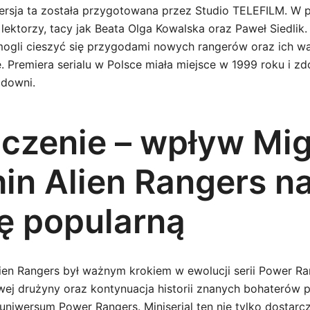
ersja ta została przygotowana przez Studio TELEFILM. W pol
i lektorzy, tacy jak Beata Olga Kowalska oraz Paweł Siedlik
ogli cieszyć się przygodami nowych rangerów oraz ich w
. Premiera serialu w Polsce miała miejsce w 1999 roku i z
idowni.
czenie – wpływ Mi
in Alien Rangers n
rę popularną
ien Rangers był ważnym krokiem w ewolucji serii Power Ra
j drużyny oraz kontynuacja historii znanych bohaterów pr
uniwersum Power Rangers. Miniserial ten nie tylko dostarcz