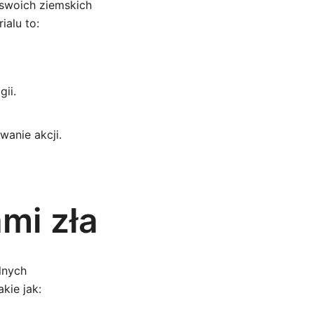
 swoich ziemskich
ialu to:
gii.
anie akcji.
ami zła
lnych
kie jak: