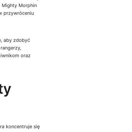
o Mighty Morphin
 w przywróceniu
ę, aby zdobyć
 rangerzy,
ciwnikom oraz
ty
ra koncentruje się