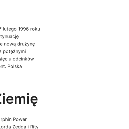
7 lutego 1996 roku
ntynuację
ie nową drużynę
 z potężnymi
sięciu odcinków i
nt. Polska
Ziemię
orphin Power
Lorda Zedda i Rity