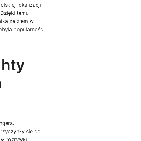
skiej lokalizacji
. Dzięki temu
alką ze złem w
dobyła popularność
ghty
a
ngers.
zyczyniły się do
ył rozrywki