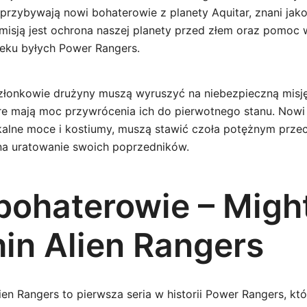
 przybywają nowi bohaterowie z planety Aquitar, znani jak
h misją jest ochrona naszej planety przed złem oraz pomoc
eku byłych Power Rangers.
złonkowie drużyny muszą wyruszyć na niebezpieczną misj
óre mają moc przywrócenia ich do pierwotnego stanu. Nowi
alne moce i kostiumy, muszą stawić czoła potężnym prze
na uratowanie swoich poprzedników.
bohaterowie – Migh
in Alien Rangers
en Rangers to pierwsza seria w historii Power Rangers, któ