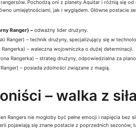
rangersów. Pochodzą oni z planety Aquitar i różnią się od
wno umiejętnościami, jak i wyglądem. Główne postacie ser
rny Ranger) –
odważny lider drużyny.
ki Ranger) – technik drużyny, specjalizujący się w technolo
 Rangerka) – waleczna wojowniczka o dużej determinacji.
na Rangerka) – strateg drużyny, odpowiedzialna za planow
anger) – posiada zdolności związane z magią.
niści – walka z sił
ien Rangers nie mogłoby być pełne emocji i napięcia bez si
rii pojawiają się znane postacie z poprzednich sezonów, ta