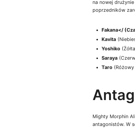
na nowej drużynie 
poprzedników zaró
Fakana</ (Cza
Kavita
(Niebies
Yoshiko
(Żółta
Saraya
(Czerwo
Taro
(Różowy R
Antago
Mighty Morphin Al
antagonistów. W se