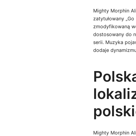
Mighty Morphin Al
zatytułowany „Go 
zmodyfikowaną wer
dostosowany do no
serii. Muzyka poj
dodaje dynamizmu 
Polsk
lokali
polsk
Mighty Morphin Ali