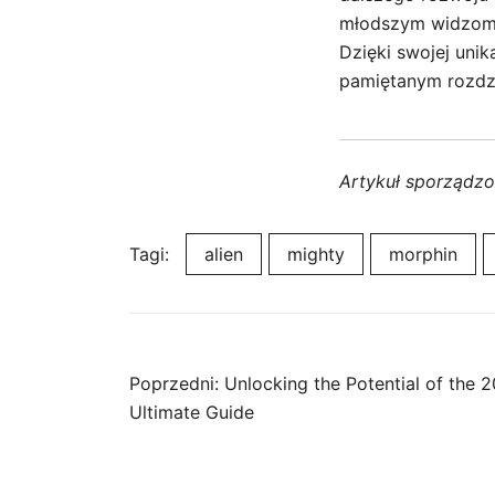
młodszym widzom, 
Dzięki swojej unik
pamiętanym rozdzia
Artykuł sporządz
Tagi:
alien
mighty
morphin
Nawigacja
Poprzedni:
Unlocking the Potential of the 
Ultimate Guide
wpisu