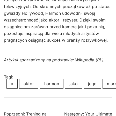
telewizyjnych. Od skromnych początków aż po status
gwiazdy Hollywood, Harmon udowodnił swoją
wszechstronność jako aktor i reżyser. Dzięki swoim
osiągnięciom zarówno przed kamerą jak i poza nią,
pozostaje inspiracją dla wielu młodych artystów
pragnących osiągnąć sukces w branży rozrywkowej.
Artykuł sporządzony na podstawie:
Wikipedia (PL)
.
Tagi:
a
aktor
harmon
jako
jego
mar
Nawigacja
Poprzedni:
Trening na
Następny:
Your Ultimate