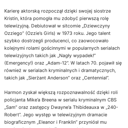
Karierę aktorską rozpoczął dzięki swojej siostrze
Kristin, która pomogła mu zdobyć pierwszą rolę
telewizyjną. Debiutował w sitcomie „Dziewczyny
Ozziego” (Ozzie’s Girls) w 1973 roku. Jego talent
szybko dostrzegli producenci, co zaowocowało
kolejnymi rolami gościnnymi w popularnych serialach
telewizyjnych takich jak „Nagły wypadek!”
(Emergency!) oraz „Adam-12”. W latach 70. pojawił się
również w serialach kryminalnych i dramatycznych,
takich jak „Sierżant Anderson” oraz „Centennial”.
Harmon zyskał większą rozpoznawalność dzięki roli
policjanta Mike’a Breena w serialu kryminalnym CBS
„Sam” oraz zastępcy Dwayne’a Thibideauxa w „240-
Robert”. Jego występ w telewizyjnym dramacie
biograficznym „Eleanor i Franklin” przyniósł mu