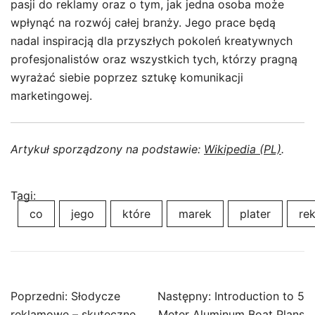
pasji do reklamy oraz o tym, jak jedna osoba może
wpłynąć na rozwój całej branży. Jego prace będą
nadal inspiracją dla przyszłych pokoleń kreatywnych
profesjonalistów oraz wszystkich tych, którzy pragną
wyrażać siebie poprzez sztukę komunikacji
marketingowej.
Artykuł sporządzony na podstawie:
Wikipedia (PL)
.
Tagi:
co
jego
które
marek
plater
re
Nawigacja
Poprzedni:
Słodycze
Następny:
Introduction to 5
reklamowe – skuteczne
Meter Aluminum Boat Plans