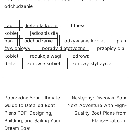
odchudzanie
Tagi:
dieta dla kobiet
fitness
kobiet
jadłospis dla
pań
odchudzanie
odżywianie kobiet
plan
żywieniowy
porady dietetyczne
przepisy dla
kobiet
redukcja wagi
zdrowa
dieta
zdrowie kobiet
zdrowy styl życia
Nawigacja
Poprzedni:
Your Ultimate
Następny:
Discover Your
wpisu
Guide to Detailed Boat
Next Adventure with High-
Plans PDF: Designing,
Quality Boat Plans from
Building, and Sailing Your
Plans-Boat.com
Dream Boat