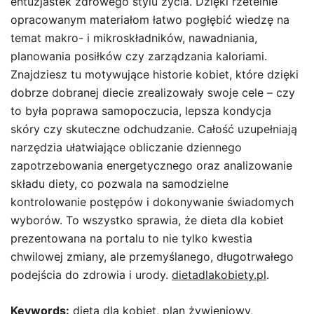
entuzjastek zdrowego stylu życia. Dzięki rzetelnie
opracowanym materiałom łatwo pogłębić wiedzę na
temat makro- i mikroskładników, nawadniania,
planowania posiłków czy zarządzania kaloriami.
Znajdziesz tu motywujące historie kobiet, które dzięki
dobrze dobranej diecie zrealizowały swoje cele – czy
to była poprawa samopoczucia, lepsza kondycja
skóry czy skuteczne odchudzanie. Całość uzupełniają
narzędzia ułatwiające obliczanie dziennego
zapotrzebowania energetycznego oraz analizowanie
składu diety, co pozwala na samodzielne
kontrolowanie postępów i dokonywanie świadomych
wyborów. To wszystko sprawia, że dieta dla kobiet
prezentowana na portalu to nie tylko kwestia
chwilowej zmiany, ale przemyślanego, długotrwałego
podejścia do zdrowia i urody.
dietadlakobiety.pl
.
Keywords:
dieta dla kobiet, plan żywieniowy,