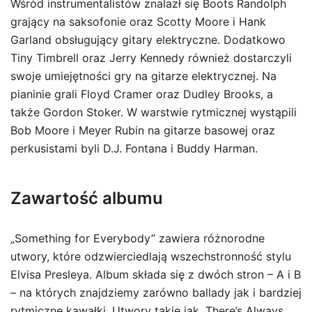
Wśród instrumentalistów znalazł się Boots Randolph
grający na saksofonie oraz Scotty Moore i Hank
Garland obsługujący gitary elektryczne. Dodatkowo
Tiny Timbrell oraz Jerry Kennedy również dostarczyli
swoje umiejętności gry na gitarze elektrycznej. Na
pianinie grali Floyd Cramer oraz Dudley Brooks, a
także Gordon Stoker. W warstwie rytmicznej wystąpili
Bob Moore i Meyer Rubin na gitarze basowej oraz
perkusistami byli D.J. Fontana i Buddy Harman.
Zawartość albumu
„Something for Everybody” zawiera różnorodne
utwory, które odzwierciedlają wszechstronność stylu
Elvisa Presleya. Album składa się z dwóch stron – A i B
– na których znajdziemy zarówno ballady jak i bardziej
rytmiczne kawałki. Utwory takie jak „There’s Always