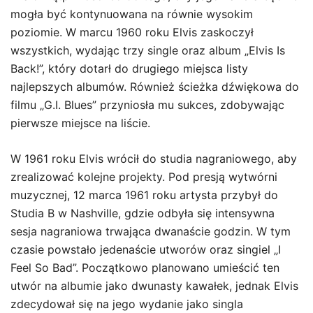
mogła być kontynuowana na równie wysokim
poziomie. W marcu 1960 roku Elvis zaskoczył
wszystkich, wydając trzy single oraz album „Elvis Is
Back!”, który dotarł do drugiego miejsca listy
najlepszych albumów. Również ścieżka dźwiękowa do
filmu „G.I. Blues” przyniosła mu sukces, zdobywając
pierwsze miejsce na liście.
W 1961 roku Elvis wrócił do studia nagraniowego, aby
zrealizować kolejne projekty. Pod presją wytwórni
muzycznej, 12 marca 1961 roku artysta przybył do
Studia B w Nashville, gdzie odbyła się intensywna
sesja nagraniowa trwająca dwanaście godzin. W tym
czasie powstało jedenaście utworów oraz singiel „I
Feel So Bad”. Początkowo planowano umieścić ten
utwór na albumie jako dwunasty kawałek, jednak Elvis
zdecydował się na jego wydanie jako singla