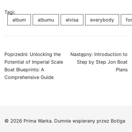
Tagi:
album
albumu
elvisa
everybody
fo
Nawigacja
Poprzedni:
Unlocking the
Następny:
Introduction to
wpisu
Potential of Imperial Scale
Step by Step Jon Boat
Boat Blueprints: A
Plans
Comprehensive Guide
© 2026 Prima Warka. Dumnie wspierany przez
Botiga