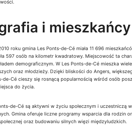
owości.
rafia i mieszkańcy
2010 roku gmina Les Ponts-de-Cé miała 11 696 mieszkańc
iła 597 osób na kilometr kwadratowy. Miejscowość ta chara
ładem demograficznym. W Les Ponts-de-Cé mieszka wiele 
szych oraz młodzieży. Dzięki bliskości do Angers, większe
ts-de-Cé cieszy się rosnącą popularnością wśród osób pos
iejsca do życia.
nts-de-Cé są aktywni w życiu społecznym i uczestniczą 
nych. Gmina oferuje liczne programy wsparcia dla rodzin o
 społecznej oraz budowaniu silnych więzi międzyludzkich.