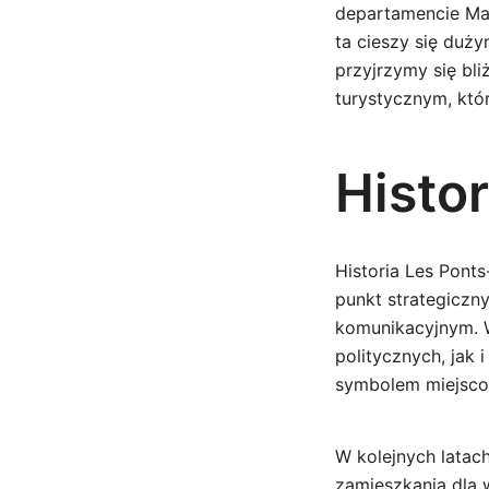
departamencie Main
ta cieszy się duż
przyjrzymy się bli
turystycznym, któ
Histo
Historia Les Pont
punkt strategiczn
komunikacyjnym. W
politycznych, jak 
symbolem miejscow
W kolejnych latac
zamieszkania dla 