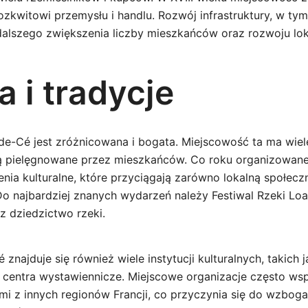
ozkwitowi przemysłu i handlu. Rozwój infrastruktury, w ty
 dalszego zwiększenia liczby mieszkańców oraz rozwoju lok
a i tradycje
de-Cé jest zróżnicowana i bogata. Miejscowość ta ma wiele
są pielęgnowane przez mieszkańców. Co roku organizowan
enia kulturalne, które przyciągają zarówno lokalną społeczn
o najbardziej znanych wydarzeń należy Festiwal Rzeki Loar
az dziedzictwo rzeki.
najduje się również wiele instytucji kulturalnych, takich ja
az centra wystawiennicze. Miejscowe organizacje często ws
mi z innych regionów Francji, co przyczynia się do wzboga