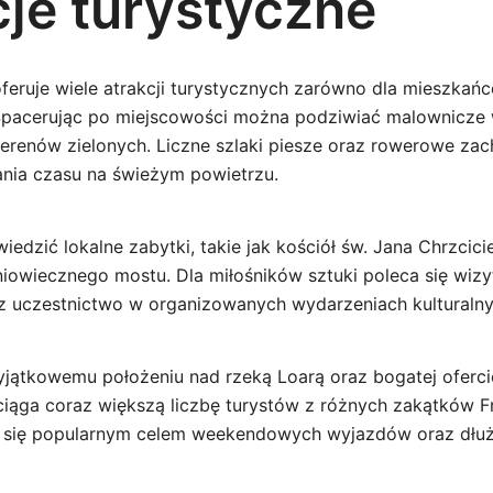
cje turystyczne
eruje wiele atrakcji turystycznych zarówno dla mieszkańcó
pacerując po miejscowości można podziwiać malownicze w
terenów zielonych. Liczne szlaki piesze oraz rowerowe zac
nia czasu na świeżym powietrzu.
edzić lokalne zabytki, takie jak kościół św. Jana Chrzcici
niowiecznego mostu. Dla miłośników sztuki poleca się wizy
 uczestnictwo w organizowanych wydarzeniach kulturalny
jątkowemu położeniu nad rzeką Loarą oraz bogatej ofercie
iąga coraz większą liczbę turystów z różnych zakątków Fr
e się popularnym celem weekendowych wyjazdów oraz dłuż