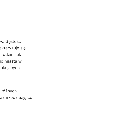
ów. Gęstość
kteryzuje się
rodzin, jak
go miasta w
zukujących
w różnych
raz młodzieży, co