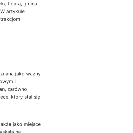
zeką Loarą, gmina
 W artykule
 atrakcjom
 znana jako ważny
lowym i
an, zarówno
ce, który stał się
także jako miejsce
yskała na