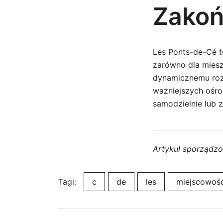
Zakoń
Les Ponts-de-Cé to
zarówno dla miesz
dynamicznemu roz
ważniejszych ośro
samodzielnie lub z
Artykuł sporządz
Tagi:
c
de
les
miejscowoś