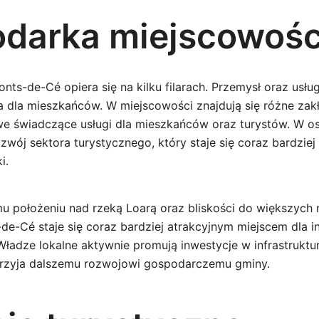
darka miejscowośc
ts-de-Cé opiera się na kilku filarach. Przemysł oraz usłu
ia dla mieszkańców. W miejscowości znajdują się różne za
we świadczące usługi dla mieszkańców oraz turystów. W os
zwój sektora turystycznego, który staje się coraz bardziej 
i.
u położeniu nad rzeką Loarą oraz bliskości do większych m
-de-Cé staje się coraz bardziej atrakcyjnym miejscem dla 
ładze lokalne aktywnie promują inwestycje w infrastruktur
przyja dalszemu rozwojowi gospodarczemu gminy.