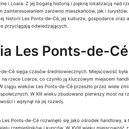
e i Loara. Z jej bogatą historią i piękną lokalizacją nad r
ym zainteresowaniem zarówno mieszkańców, jak i turystów.
żej historii Les Ponts-de-Cé, jej kulturze, gospodarce oraz
re przyciągają odwiedzających.
ria Les Ponts-de-Cé
s-de-Cé sięga czasów średniowiecznych. Miejscowość była
y na rzece Loarze, co czyniło ją kluczowym miejscem hand
 ciągu wieków Les Ponts-de-Cé przeszło przez wiele zmi
i społecznych. W XIII wieku zbudowano pierwszy most na rze
ości i wpłynął na jej rozwój.
h Les Ponts-de-Cé rozwinęło się jako ośrodek handlowy, a 
wielu rzemieślników i kupców. W XVIII wieku miejscowość z