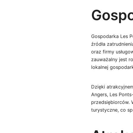
Gospo
Gospodarka Les Pon
źródła zatrudnien
oraz firmy usługo
zauważalny jest ro
lokalnej gospodark
Dzięki atrakcyjnem
Angers, Les Ponts
przedsiębiorców. W
turystyczne, co s