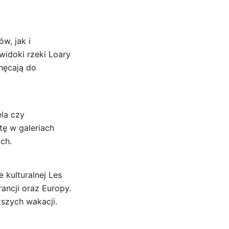
w, jak i
idoki rzeki Loary
hęcają do
ela czy
tę w galeriach
ch.
 kulturalnej Les
ancji oraz Europy.
szych wakacji.