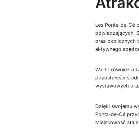
Atrak
Les Ponts-de-Cé of
odwiedzających. S
oraz okolicznych 
aktywnego spędza
Warto również odwi
pozostałości śred
wystawowych oraz
Dzięki swojemu wy
Ponts-de-Cé przyc
Miejscowość staj