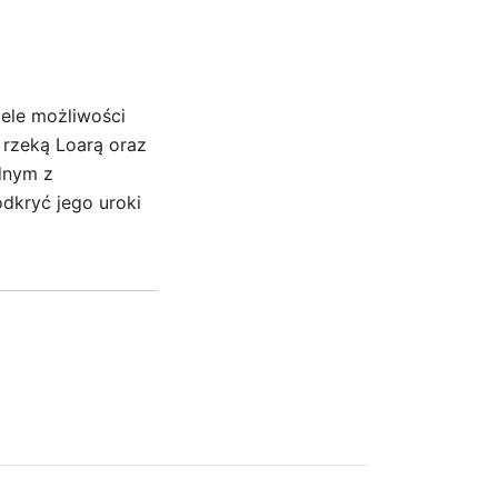
iele możliwości
 rzeką Loarą oraz
dnym z
odkryć jego uroki