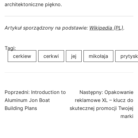
architektoniczne piękno.
Artykuł sporządzony na podstawie:
Wikipedia (PL)
.
Tagi:
cerkiew
cerkwi
jej
mikołaja
prytys
Nawigacja
Poprzedni:
Introduction to
Następny:
Opakowanie
wpisu
Aluminum Jon Boat
reklamowe XL – klucz do
Building Plans
skutecznej promocji Twojej
marki