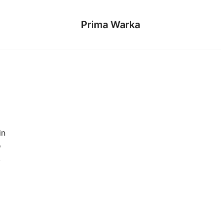
Prima Warka
in
o
,