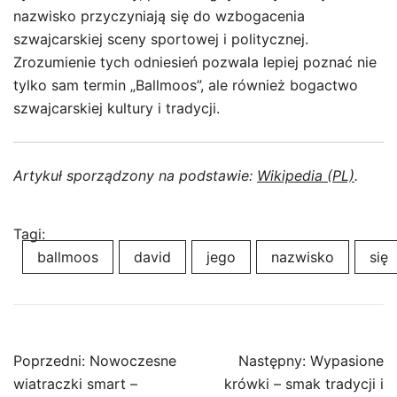
nazwisko przyczyniają się do wzbogacenia
szwajcarskiej sceny sportowej i politycznej.
Zrozumienie tych odniesień pozwala lepiej poznać nie
tylko sam termin „Ballmoos”, ale również bogactwo
szwajcarskiej kultury i tradycji.
Artykuł sporządzony na podstawie:
Wikipedia (PL)
.
Tagi:
ballmoos
david
jego
nazwisko
się
Nawigacja
Poprzedni:
Nowoczesne
Następny:
Wypasione
wpisu
wiatraczki smart –
krówki – smak tradycji i