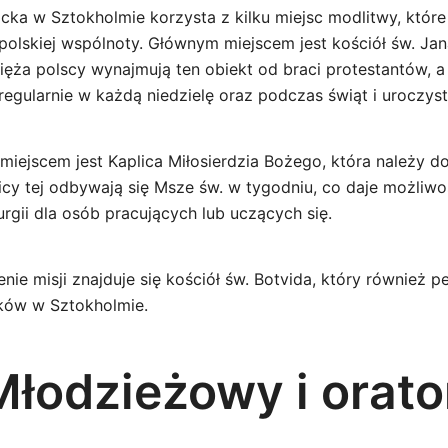
icka w Sztokholmie korzysta z kilku miejsc modlitwy, któr
olskiej wspólnoty. Głównym miejscem jest kościół św. Jan
Księża polscy wynajmują ten obiekt od braci protestantów, 
egularnie w każdą niedzielę oraz podczas świąt i uroczyst
ejscem jest Kaplica Miłosierdzia Bożego, która należy do 
licy tej odbywają się Msze św. w tygodniu, co daje możliw
urgii dla osób pracujących lub uczących się.
ie misji znajduje się kościół św. Botvida, który również pe
ków w Sztokholmie.
łodzieżowy i orato