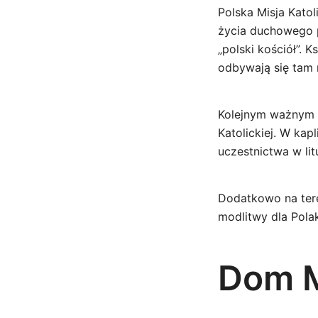
Polska Misja Katol
życia duchowego p
„polski kościół”. 
odbywają się tam r
Kolejnym ważnym mi
Katolickiej. W kap
uczestnictwa w lit
Dodatkowo na teren
modlitwy dla Pola
Dom M