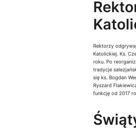
Rektor
Katoli
Rektorzy odgrywaj
Katolickiej. Ks. C
roku. Po reorganiz
tradycje salezjańs
się ks. Bogdan We
Ryszard Flakiewic
funkcję od 2017 ro
Świąt