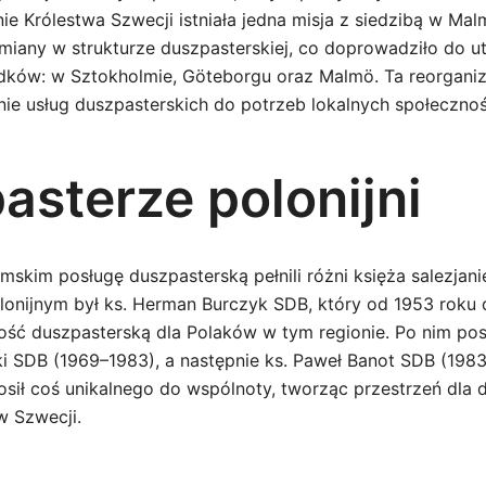
ie Królestwa Szwecji istniała jedna misja z siedzibą w Ma
zmiany w strukturze duszpasterskiej, co doprowadziło do u
dków: w Sztokholmie, Göteborgu oraz Malmö. Ta reorganiz
ie usług duszpasterskich do potrzeb lokalnych społecznoś
asterze polonijni
mskim posługę duszpasterską pełnili różni księża salezjan
onijnym był ks. Herman Burczyk SDB, który od 1953 roku 
ność duszpasterską dla Polaków w tym regionie. Po nim po
i SDB (1969–1983), a następnie ks. Paweł Banot SDB (1983
sił coś unikalnego do wspólnoty, tworząc przestrzeń dla
w Szwecji.