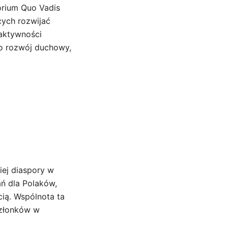
orium Quo Vadis
cych rozwijać
 aktywności
ko rozwój duchowy,
iej diaspory w
ań dla Polaków,
cią. Wspólnota ta
 członków w