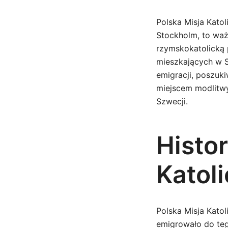
Polska Misja Katol
Stockholm, to ważn
rzymskokatolicką
mieszkających w Sz
emigracji, poszuki
miejscem modlitwy,
Szwecji.
Histor
Katoli
Polska Misja Katol
emigrowało do teg