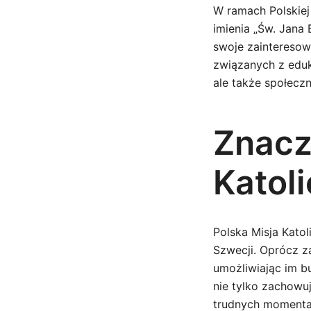
W ramach Polskiej
imienia „Św. Jana 
swoje zainteresowa
związanych z eduk
ale także społeczn
Znacze
Katoli
Polska Misja Katol
Szwecji. Oprócz z
umożliwiając im b
nie tylko zachowuj
trudnych momenta