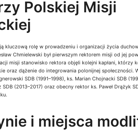
zy Polskiej Misji
ckiej
ą kluczową rolę w prowadzeniu i organizacji życia duchowe
zesław Chmielewski był pierwszym rektorem misji od jej po
acji misji stanowisko rektora objęli kolejni kapłani, którzy
kie oraz dążenie do integrowania polonijnej społeczności. W
gnerowski SDB (1991–1998), ks. Marian Chojnacki SDB (199
z SDB (2013–2017) oraz obecny rektor ks. Paweł Drążyk SDB
ku.
ynie i miejsca modl