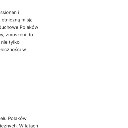
ssionen i
 etniczną misją
e duchowe Polaków
cy, zmuszeni do
 nie tylko
ołeczności w
ielu Polaków
icznych. W latach