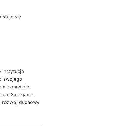
 staje się
 instytucja
Od swojego
e niezmiennie
icą. Salezjanie,
 o rozwój duchowy