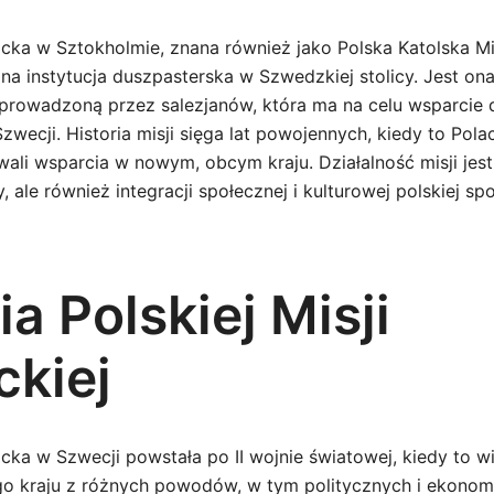
icka w Sztokholmie, znana również jako Polska Katolska Mi
a instytucja duszpasterska w Szwedzkiej stolicy. Jest ona
 prowadzoną przez salezjanów, która ma na celu wsparci
wecji. Historia misji sięga lat powojennych, kiedy to Pola
wali wsparcia w nowym, obcym kraju. Działalność misji jest
 ale również integracji społecznej i kulturowej polskiej sp
ia Polskiej Misji
ckiej
icka w Szwecji powstała po II wojnie światowej, kiedy to w
o kraju z różnych powodów, w tym politycznych i ekonom