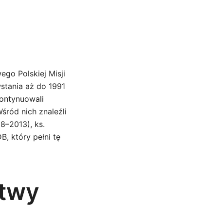
go Polskiej Misji
wstania aż do 1991
 kontynuowali
śród nich znaleźli
8–2013), ks.
, który pełni tę
itwy