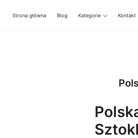
Przejdź
do
Strona główna
Blog
Kategorie
Kontakt
treści
Pol
Polsk
Sztok