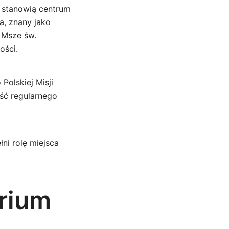
e stanowią centrum
a, znany jako
a Msze św.
ości.
Polskiej Misji
ość regularnego
łni rolę miejsca
rium