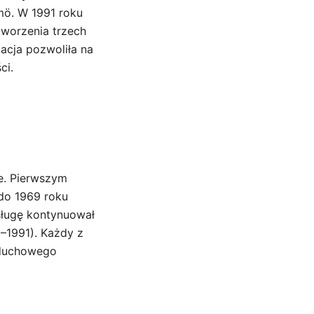
lmö. W 1991 roku
tworzenia trzech
acja pozwoliła na
ci.
ie. Pierwszym
do 1969 roku
sługę kontynuował
–1991). Każdy z
 duchowego