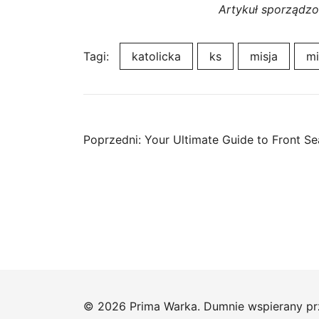
Artykuł sporządz
Tagi:
katolicka
ks
misja
mi
Nawigacja
Poprzedni:
Your Ultimate Guide to Front Se
wpisu
© 2026 Prima Warka. Dumnie wspierany p