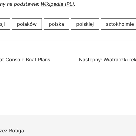
ony na podstawie:
Wikipedia (PL)
.
sji
polaków
polska
polskiej
sztokholmie
at Console Boat Plans
Następny:
Wiatraczki re
rzez
Botiga