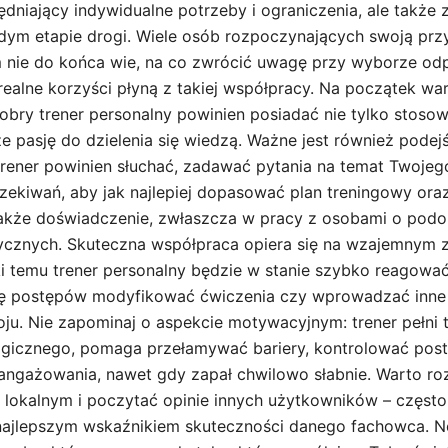
ędniający indywidualne potrzeby i ograniczenia, ale także
ym etapie drogi. Wiele osób rozpoczynających swoją prz
 nie do końca wie, na co zwrócić uwagę przy wyborze od
 realne korzyści płyną z takiej współpracy. Na początek w
dobry trener personalny powinien posiadać nie tylko stosow
e pasję do dzielenia się wiedzą. Ważne jest również podej
rener powinien słuchać, zadawać pytania na temat Twojego
zekiwań, aby jak najlepiej dopasować plan treningowy oraz
akże doświadczenie, zwłaszcza w pracy z osobami o podo
ycznych. Skuteczna współpraca opiera się na wzajemnym za
ki temu trener personalny będzie w stanie szybko reagowa
rę postępów modyfikować ćwiczenia czy wprowadzać inne
ju. Nie zapominaj o aspekcie motywacyjnym: trener pełni t
gicznego, pomaga przełamywać bariery, kontrolować post
ngażowania, nawet gdy zapał chwilowo słabnie. Warto ro
 lokalnym i poczytać opinie innych użytkowników – często
najlepszym wskaźnikiem skuteczności danego fachowca. N