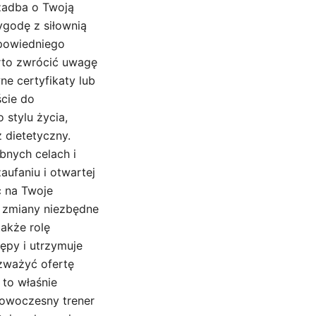
 zadba o Twoją
ygodę z siłownią
powiedniego
arto zwrócić uwagę
ne certyfikaty lub
ście do
 stylu życia,
 dietetyczny.
bnych celach i
ufaniu i otwartej
ć na Twoje
 zmiany niezbędne
akże rolę
ępy i utrzymuje
zważyć ofertę
 to właśnie
owoczesny trener