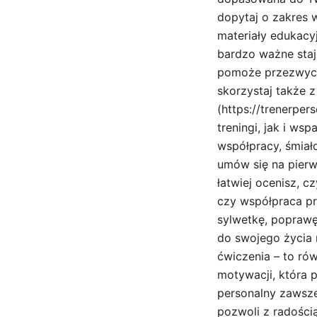
dopytaj o zakres 
materiały edukacy
bardzo ważne staj
pomoże przezwycię
skorzystaj także z
(https://trenerper
treningi, jak i ws
współpracy, śmiało
umów się na pierw
łatwiej ocenisz, 
czy współpraca pr
sylwetkę, popraw
do swojego życia 
ćwiczenia – to ró
motywacji, która p
personalny zawsze
pozwoli z radości