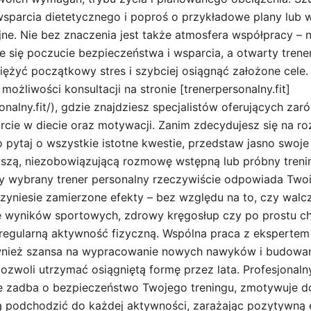
wsparcia dietetycznego i poproś o przykładowe plany lub
jne. Nie bez znaczenia jest także atmosfera współpracy – 
e się poczucie bezpieczeństwa i wsparcia, a otwarty trene
żyć początkowy stres i szybciej osiągnąć założone cele. 
 możliwości konsultacji na stronie [trenerpersonalny.fit]
sonalny.fit/), gdzie znajdziesz specjalistów oferujących za
parcie w diecie oraz motywacji. Zanim zdecydujesz się na r
 pytaj o wszystkie istotne kwestie, przedstaw jasno swoje
szą, niezobowiązującą rozmowę wstępną lub próbny trenin
czy wybrany trener personalny rzeczywiście odpowiada Tw
zyniesie zamierzone efekty – bez względu na to, czy walc
ę wyników sportowych, zdrowy kręgosłup czy po prostu 
regularną aktywność fizyczną. Wspólna praca z ekspertem 
wnież szansa na wypracowanie nowych nawyków i budowani
ozwoli utrzymać osiągniętą formę przez lata. Profesjonaln
 zadba o bezpieczeństwo Twojego treningu, zmotywuje do 
ą podchodzić do każdej aktywności, zarażając pozytywną en