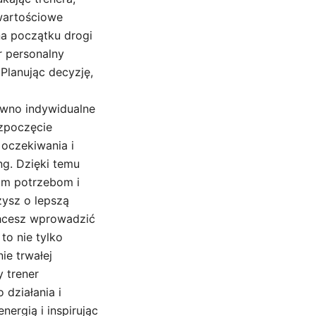
 wartościowe
na początku drogi
r personalny
Planując decyzję,
równo indywidualne
ozpoczęcie
 oczekiwania i
g. Dzięki temu
oim potrzebom i
zysz o lepszą
chcesz wprowadzić
to nie tylko
e trwałej
y trener
działania i
ergią i inspirując