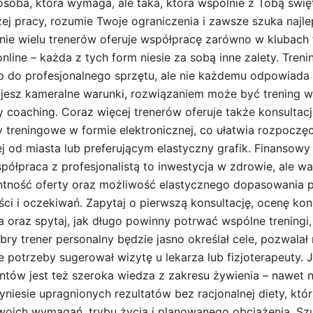
osoba, która wymaga, ale taka, która wspólnie z Tobą świę
ej pracy, rozumie Twoje ograniczenia i zawsze szuka najl
ie wielu trenerów oferuje współpracę zarówno w klubach fi
nline – każda z tych form niesie za sobą inne zalety. Tren
ęp do profesjonalnego sprzętu, ale nie każdemu odpowiada
erujesz kameralne warunki, rozwiązaniem może być trening w
 coaching. Coraz więcej trenerów oferuje także konsultacj
y treningowe w formie elektronicznej, co ułatwia rozpocz
j od miasta lub preferującym elastyczny grafik. Finansowy
półpraca z profesjonalistą to inwestycja w zdrowie, ale w
tność oferty oraz możliwość elastycznego dopasowania p
i i oczekiwań. Zapytaj o pierwszą konsultację, ocenę kond
ła oraz spytaj, jak długo powinny potrwać wspólne treningi,
bry trener personalny będzie jasno określał cele, pozwala
e potrzeby sugerował wizytę u lekarza lub fizjoterapeuty.
tów jest też szeroka wiedza z zakresu żywienia – nawet n
yniesie upragnionych rezultatów bez racjonalnej diety, kt
ich wymagań, trybu życia i planowanego obciążenia. Szu