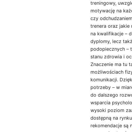
treningowy, uwzgl
motywację na każd
czy odchudzaniem
trenera oraz jakie
na kwalifikacje – 
dyplomy, lecz takż
podopiecznych – t
stanu zdrowia i oc
Znaczenie ma tu t
możliwościach fiz
komunikacji. Dzię
potrzeby – w mia
do dalszego rozwo
wsparcia psycholo
wysoki poziom zaa
dostępną na rynku
rekomendacje są 