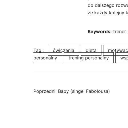
do dalszego rozwo
że każdy kolejny 
Keywords:
trener 
Tagi:
ćwiczenia
dieta
motywac
personalny
trening personalny
wsp
Nawigacja
Poprzedni:
Baby (singel Fabolousa)
wpisu