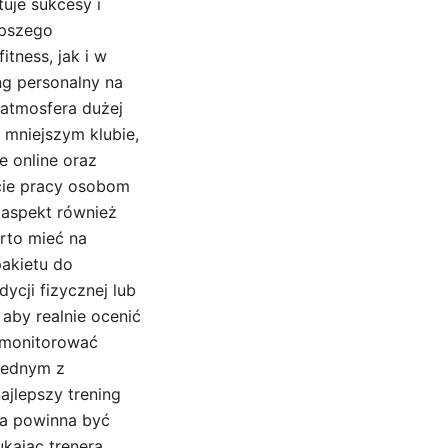
tuje sukcesy i
epszego
tness, jak i w
ing personalny na
 atmosfera dużej
 mniejszym klubie,
e online oraz
ęcie pracy osobom
 aspekt również
arto mieć na
akietu do
ycji fizycznej lub
 aby realnie ocenić
ł monitorować
 Jednym z
ajlepszy trening
óra powinna być
kając trenera,