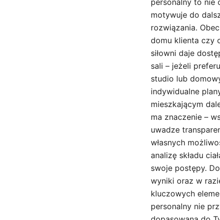
personalny to nie 
motywuje do dalsz
rozwiązania. Obecn
domu klienta czy o
siłowni daje dost
sali – jeżeli pref
studio lub domowy
indywidualne plan
mieszkającym dale
ma znaczenie – ws
uwadze transparen
własnych możliwośc
analizę składu cia
swoje postępy. Do
wyniki oraz w razi
kluczowych elemen
personalny nie prz
dopasowana do Two