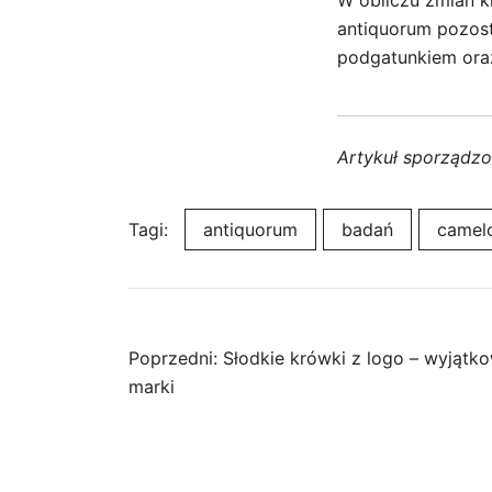
W obliczu zmian kl
antiquorum pozost
podgatunkiem ora
Artykuł sporządz
Tagi:
antiquorum
badań
camelo
Nawigacja
Poprzedni:
Słodkie krówki z logo – wyjątk
marki
wpisu