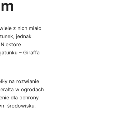
um
wiele z nich miało
tunek, jednak
 Niektóre
atunku – Giraffa
iły na rozwianie
 peralta w ogrodach
enie dla ochrony
nym środowisku.