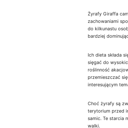
Żyrafy Giraffa cam
zachowaniami społ
do kilkunastu oso
bardziej dominują
Ich dieta składa s
sięgać do wysokich
roślinność akacjo
przemieszczać się 
interesującym tem
Choć żyrafy są zw
terytorium przed 
samic. Te starcia
walki.