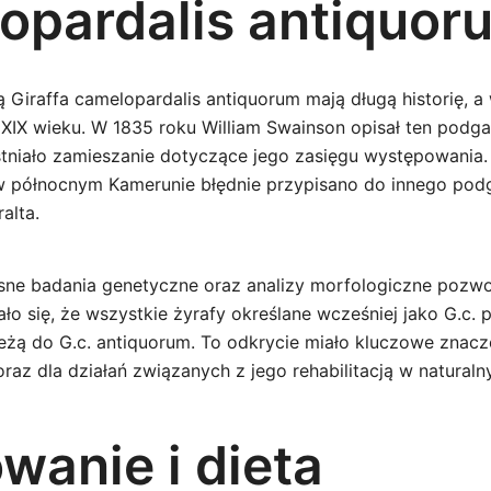
opardalis antiquor
 Giraffa camelopardalis antiquorum mają długą historię, a 
 XIX wieku. W 1835 roku William Swainson opisał ten podga
istniało zamieszanie dotyczące jego zasięgu występowania.
w północnym Kamerunie błędnie przypisano do innego podg
alta.
ne badania genetyczne oraz analizy morfologiczne pozwol
ło się, że wszystkie żyrafy określane wcześniej jako G.c.
eżą do G.c. antiquorum. To odkrycie miało kluczowe znacz
raz dla działań związanych z jego rehabilitacją w natural
wanie i dieta