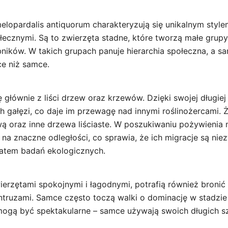
elopardalis antiquorum charakteryzują się unikalnym stylem
ecznymi. Są to zwierzęta stadne, które tworzą małe grupy 
bników. W takich grupach panuje hierarchia społeczna, a s
ce niż samce.
ię głównie z liści drzew oraz krzewów. Dzięki swojej długiej
 gałęzi, co daje im przewagę nad innymi roślinożercami. Ż
wą oraz inne drzewa liściaste. W poszukiwaniu pożywienia
na znaczne odległości, co sprawia, że ich migracje są nie
atem badań ekologicznych.
ierzętami spokojnymi i łagodnymi, potrafią również broni
intruzami. Samce często toczą walki o dominację w stadzie
 mogą być spektakularne – samce używają swoich długich sz