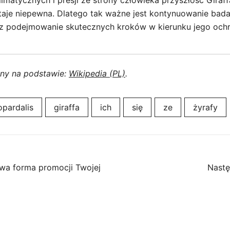
imatycznych i presji ze strony człowieka przyszłość Giraf
aje niepewna. Dlatego tak ważne jest kontynuowanie bad
z podejmowanie skutecznych kroków w kierunku jego ochr
ony na podstawie:
Wikipedia (PL)
.
pardalis
giraffa
ich
się
ze
żyrafy
owa forma promocji Twojej
Nastę