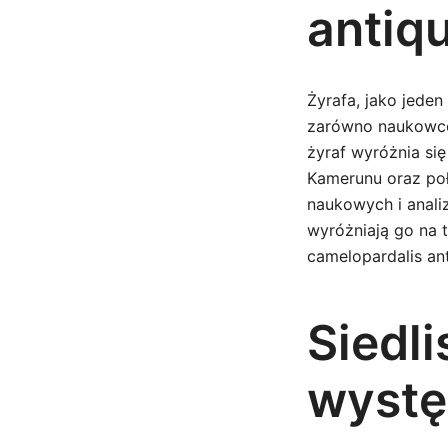
antiq
Żyrafa, jako jeden
zarówno naukowców
żyraf wyróżnia si
Kamerunu oraz poł
naukowych i anali
wyróżniają go na t
camelopardalis ant
Siedli
wystę