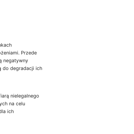
nkach
ożeniami. Przede
ją negatywny
 do degradacji ich
iarą nielegalnego
ch na celu
dla ich