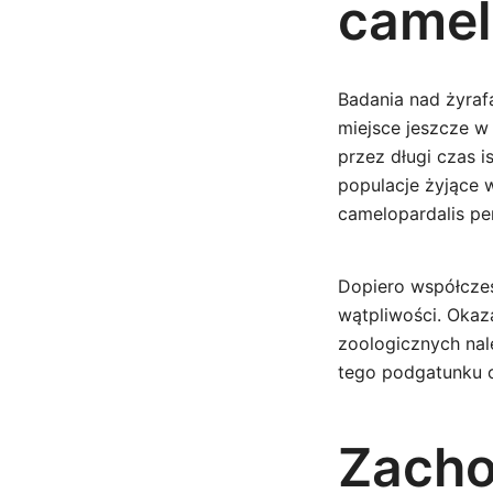
camel
Badania nad żyrafą
miejsce jeszcze w
przez długi czas 
populacje żyjące 
camelopardalis per
Dopiero współczes
wątpliwości. Okaza
zoologicznych nal
tego podgatunku o
Zacho