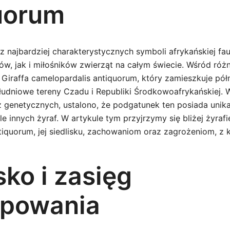
uorum
 z najbardziej charakterystycznych symboli afrykańskiej fau
, jak i miłośników zwierząt na całym świecie. Wśród ró
ę Giraffa camelopardalis antiquorum, który zamieszkuje pó
udniowe tereny Czadu i Republiki Środkowoafrykańskiej.
z genetycznych, ustalono, że podgatunek ten posiada unika
le innych żyraf. W artykule tym przyjrzymy się bliżej żyrafi
iquorum, jej siedlisku, zachowaniom oraz zagrożeniom, z k
sko i zasięg
powania