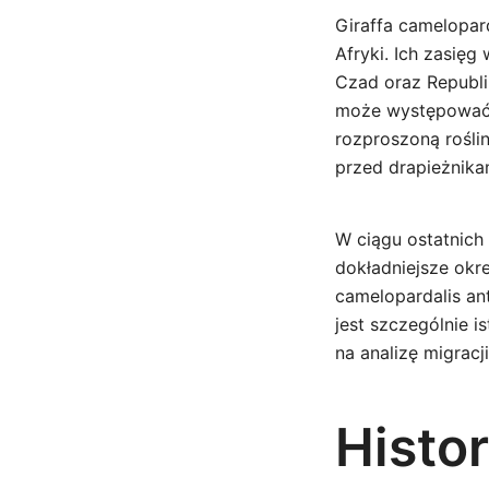
Giraffa camelopar
Afryki. Ich zasię
Czad oraz Republi
może występować n
rozproszoną rośli
przed drapieżnika
W ciągu ostatnich
dokładniejsze okr
camelopardalis an
jest szczególnie 
na analizę migracj
Histor