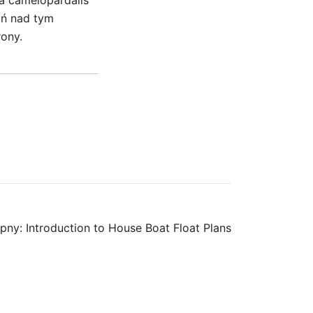
fa camelopardalis
ań nad tym
ony.
pny:
Introduction to House Boat Float Plans