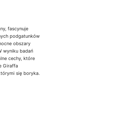
ny, fascynuje
żnych podgatunków
łnocne obszary
 W wyniku badań
lne cechy, które
e Giraffa
tórymi się boryka.