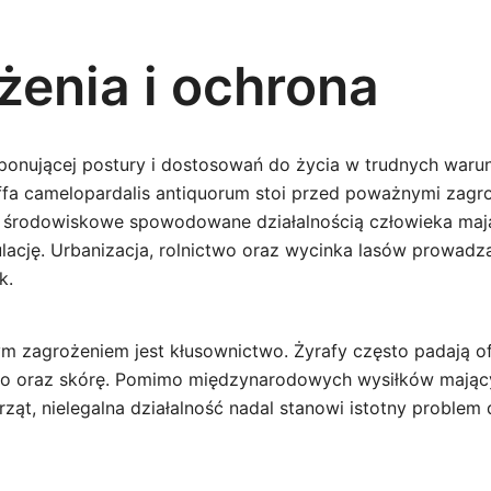
żenia i ochrona
onującej postury i dostosowań do życia w trudnych waru
affa camelopardalis antiquorum stoi przed poważnymi zagr
 środowiskowe spowodowane działalnością człowieka ma
lację. Urbanizacja, rolnictwo oraz wycinka lasów prowadzą
k.
 zagrożeniem jest kłusownictwo. Żyrafy często padają of
so oraz skórę. Pomimo międzynarodowych wysiłków mający
ząt, nielegalna działalność nadal stanowi istotny problem 