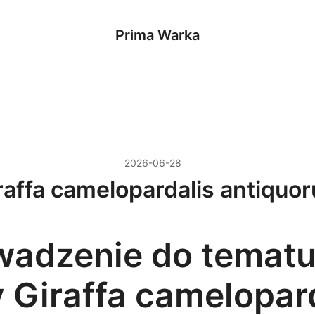
Prima Warka
2026-06-28
raffa camelopardalis antiquo
adzenie do temat
y Giraffa camelopar