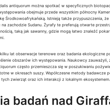
dalis antiquorum można spotkać w specyficznych biotopa
g występowania obejmuje przede wszystkim północny Kame
kę Środkowoafrykańską. Istnieją także przypuszczenia, że
a zachodzie Sudanu. Żyrafy te preferują otwarte przestr
nnością, taką jak sawanny, gdzie mogą łatwo znaleźć poka
mi.
 kilku lat obserwacje terenowe oraz badania ekologiczne p
eślenie obszarów ich występowania. Naukowcy zauważyli, ż
tiquorum często przemieszcza się w poszukiwaniu pożywie
istotne w okresach suszy. Współczesne metody badawcze p
i tych zwierząt oraz ich interakcji z lokalnym ekosystemem
ia badań nad Giraff