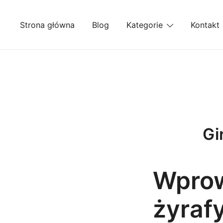
Przejdź
do
Strona główna
Blog
Kategorie
Kontakt
treści
Gi
Wprow
żyraf