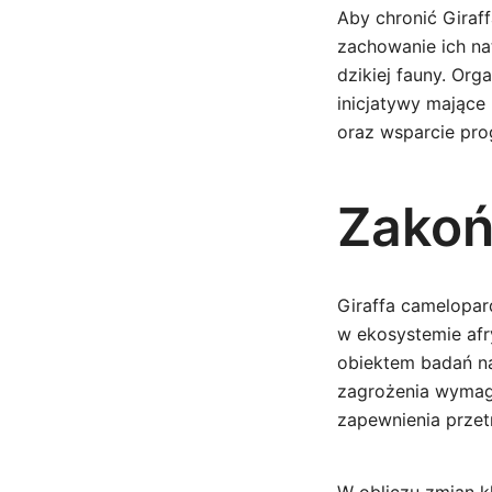
Aby chronić Giraff
zachowanie ich na
dzikiej fauny. Or
inicjatywy mające
oraz wsparcie pr
Zakoń
Giraffa camelopar
w ekosystemie afr
obiektem badań na
zagrożenia wymaga
zapewnienia przetr