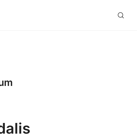
rum
u
dalis