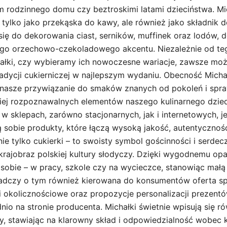
m rodzinnego domu czy beztroskimi latami dzieciństwa. Mic
 tylko jako przekąska do kawy, ale również jako składnik 
się do dekorowania ciast, serników, muffinek oraz lodów, 
ego orzechowo-czekoladowego akcentu. Niezależnie od te
ałki, czy wybieramy ich nowoczesne wariacje, zawsze moż
radycji cukierniczej w najlepszym wydaniu. Obecność Mich
 nasze przywiązanie do smaków znanych od pokoleń i spra
iej rozpoznawalnych elementów naszego kulinarnego dziedz
w sklepach, zarówno stacjonarnych, jak i internetowych, 
ą sobie produkty, które łączą wysoką jakość, autentycznoś
nie tylko cukierki – to swoisty symbol gościnności i serdec
w krajobraz polskiej kultury słodyczy. Dzięki wygodnemu o
sobie – w pracy, szkole czy na wycieczce, stanowiąc mał
adczy o tym również kierowana do konsumentów oferta sp
 okolicznościowe oraz propozycje personalizacji prezent
io na stronie producenta. Michałki świetnie wpisują się r
, stawiając na klarowny skład i odpowiedzialność wobec