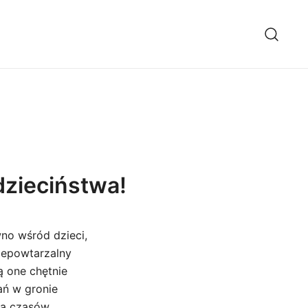
dzieciństwa!
wno wśród dzieci,
niepowtarzalny
ą one chętnie
ań w gronie
ęga czasów