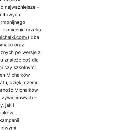
co najważniejsze –
kultowych
harmonijnego
niezmiennie urzeka
michałki.com/
) dba
 smaku oraz
ycznych po wersje z
u znaleźć coś dla
mi czy szkolnymi
men Michałków
atu, dzięki czemu
larność Michałków
w żywieniowych –
, jak i
maków.
 kampanii
omowymi