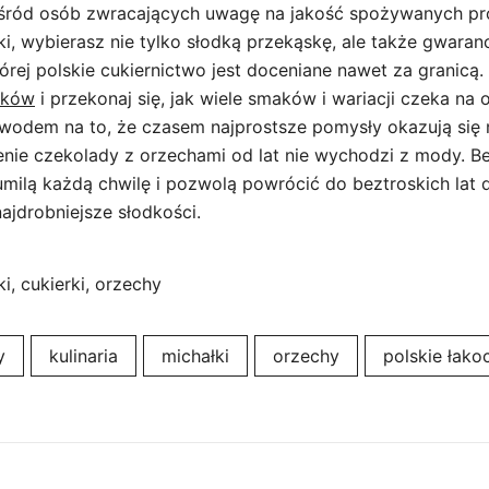
wśród osób zwracających uwagę na jakość spożywanych pr
i, wybierasz nie tylko słodką przekąskę, ale także gwaran
 której polskie cukiernictwo jest doceniane nawet za granicą.
łków
i przekonaj się, jak wiele smaków i wariacji czeka na 
odem na to, że czasem najprostsze pomysły okazują się n
enie czekolady z orzechami od lat nie wychodzi z mody. B
umilą każdą chwilę i pozwolą powrócić do beztroskich lat 
ajdrobniejsze słodkości.
i, cukierki, orzechy
y
kulinaria
michałki
orzechy
polskie łako