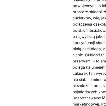
powojennych, a ich
prostotę składnik
cukierków, wie, j
połączenia czekol
polskich łasuchów
o najwyższą jakoś
konsystencji słodk
białą czekoladą,
siebie. Cukierki t
przerwami – to sm
polega na umiejęt
cukierek ten wyró
nie słabnie mimo 
niezależnie od se
najmłodszych kons
Rozpoznawalność m
marketingowej, k