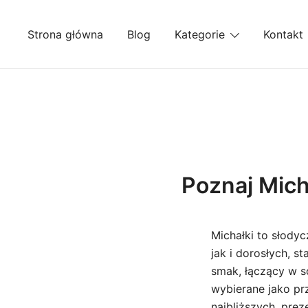
Przejdź
do
Strona główna
Blog
Kategorie
Kontakt
treści
Poznaj Mich
Michałki to słodyc
jak i dorosłych, s
smak, łączący w s
wybierane jako pr
najbliższych, prez