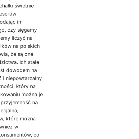
hałki świetnie
deserów –
dodając im
go, czy sięgamy
emy liczyć na
ałków na polskich
wia, że są one
ictwa. Ich stale
jest dowodem na
ć i niepowtarzalny
zności, który na
pakowaniu można je
ą przyjemność na
ecjalna,
ów, które można
ównież w
 konsumentów, co