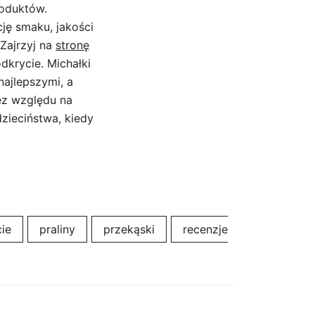
oduktów.
cję smaku, jakości
 Zajrzyj na
stronę
odkrycie. Michałki
ajlepszymi, a
ez względu na
dzieciństwa, kiedy
cie
praliny
przekąski
recenzje