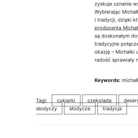
zyskuje uznanie 
Wybierając Michałk
i tradycji, dzięki
producenta Micha
są doskonałym dow
tradycyjne połącz
okazję – Michałki 
radość sprawiały n
Keywords:
michałk
Tagi:
cukierki
czekolada
deser
słodyczy
słodycze
tradycja