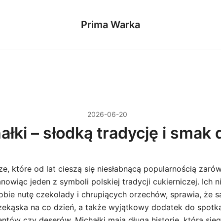
Prima Warka
2026-06-20
ałki – słodką tradycję i smak 
ze, które od lat cieszą się niesłabnącą popularnością zaró
tanowiąc jeden z symboli polskiej tradycji cukierniczej. Ich 
obie nutę czekolady i chrupiących orzechów, sprawia, że s
zekąska na co dzień, a także wyjątkowy dodatek do spotk
entów czy deserów. Michałki mają długą historię, która si