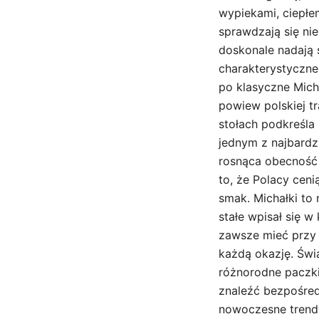
wypiekami, ciepłe
sprawdzają się nie
doskonale nadają 
charakterystyczn
po klasyczne Mich
powiew polskiej t
stołach podkreśla
jednym z najbardz
rosnąca obecność 
to, że Polacy ceni
smak. Michałki to 
stałe wpisał się 
zawsze mieć przy 
każdą okazję. Świ
różnorodne paczki
znaleźć bezpośredn
nowoczesne trendy