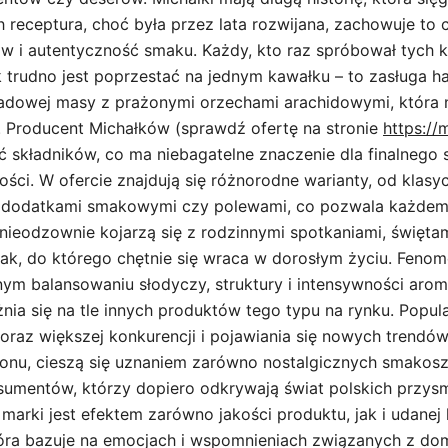
 receptura, choć była przez lata rozwijana, zachowuje to 
ów i autentyczność smaku. Każdy, kto raz spróbował tych 
ak trudno jest poprzestać na jednym kawałku – to zasługa 
adowej masy z prażonymi orzechami arachidowymi, która 
. Producent Michałków (sprawdź ofertę na stronie
https://
ć składników, co ma niebagatelne znaczenie dla finalnego
ości. W ofercie znajdują się różnorodne warianty, od klas
 z dodatkami smakowymi czy polewami, co pozwala każdem
e nieodzownie kojarzą się z rodzinnymi spotkaniami, święta
ak, do którego chętnie się wraca w dorosłym życiu. Feno
nym balansowaniu słodyczy, struktury i intensywności arom
żnia się na tle innych produktów tego typu na rynku. Popu
coraz większej konkurencji i pojawiania się nowych trendó
zonu, cieszą się uznaniem zarówno nostalgicznych smakoszy
umentów, którzy dopiero odkrywają świat polskich przys
arki jest efektem zarówno jakości produktu, jak i udanej
tóra bazuje na emocjach i wspomnieniach związanych z d