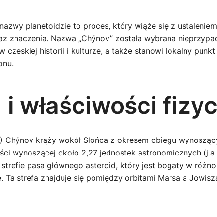
 nazwy planetoidzie to proces, który wiąże się z ustaleniem 
raz znaczenia. Nazwa „Chýnov” została wybrana nieprzypa
 czeskiej historii i kulturze, a także stanowi lokalny punkt
onu.
 i właściwości fizy
) Chýnov krąży wokół Słońca z okresem obiegu wynoszącym
ści wynoszącej około 2,27 jednostek astronomicznych (j.a.)
w strefie pasa głównego asteroid, który jest bogaty w różn
e. Ta strefa znajduje się pomiędzy orbitami Marsa a Jowisz