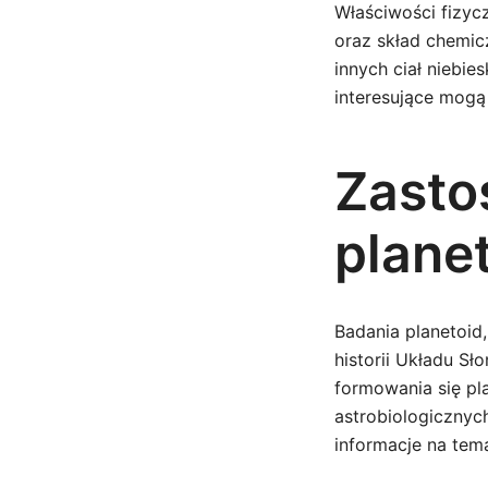
Właściwości fizycz
oraz skład chemic
innych ciał niebi
interesujące mogą
Zasto
plane
Badania planetoid
historii Układu S
formowania się pl
astrobiologicznyc
informacje na te