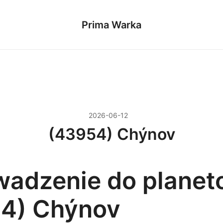
Prima Warka
2026-06-12
(43954) Chýnov
adzenie do planet
4) Chýnov