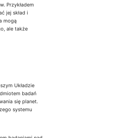
ów. Przykładem
 jej skład i
ia mogą
o, ale także
aszym Układzie
zedmiotem badań
nia się planet.
aszego systemu
iem badaniami nad