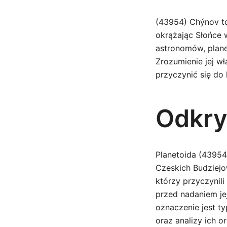
(43954) Chýnov to 
okrążając Słońce 
astronomów, plane
Zrozumienie jej w
przyczynić się do
Odkryc
Planetoida (43954
Czeskich Budziejo
którzy przyczynil
przed nadaniem je
oznaczenie jest ty
oraz analizy ich or