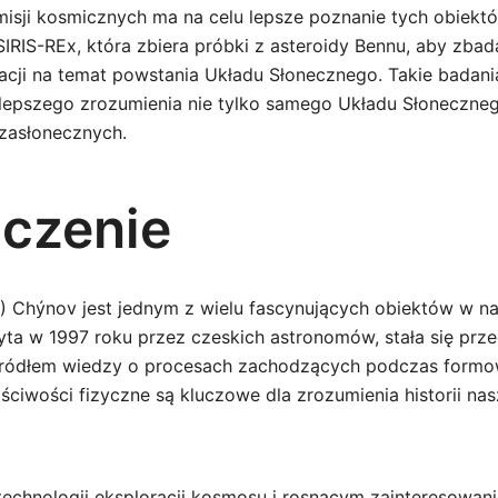
misji kosmicznych ma na celu lepsze poznanie tych obiekt
RIS-REx, która zbiera próbki z asteroidy Bennu, aby zbadać
acji na temat powstania Układu Słonecznego. Takie badan
 lepszego zrozumienia nie tylko samego Układu Słoneczneg
ozasłonecznych.
czenie
) Chýnov jest jednym z wielu fascynujących obiektów w n
ta w 1997 roku przez czeskich astronomów, stała się pr
ródłem wiedzy o procesach zachodzących podczas formowa
aściwości fizyczne są kluczowe dla zrozumienia historii n
echnologii eksploracji kosmosu i rosnącym zainteresowan