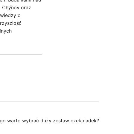
) Chýnov oraz
 wiedzy o
przyszłość
lnych
go warto wybrać duży zestaw czekoladek?