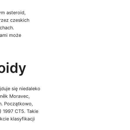
ym asteroid,
rzez czeskich
chach.
idami może
toidy
duje się niedaleko
eněk Moravec,
h. Początkowo,
) 1997 CT5. Takie
cie klasyfikacji