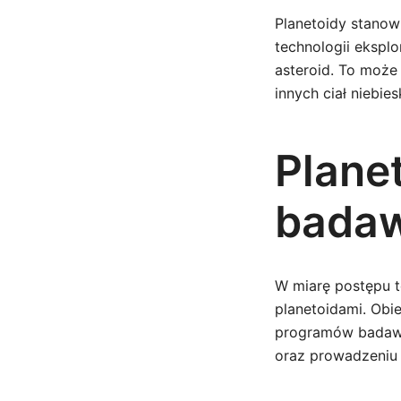
Planetoidy stanow
technologii ekspl
asteroid. To może 
innych ciał niebies
Planet
bada
W miarę postępu t
planetoidami. Obi
programów badawc
oraz prowadzeniu 