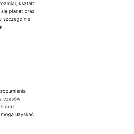
ozmiar, kształt
się planet oraz
v szczególnie
ii.
zrozumienia
 z czasów
ch oraz
cy mogą uzyskać