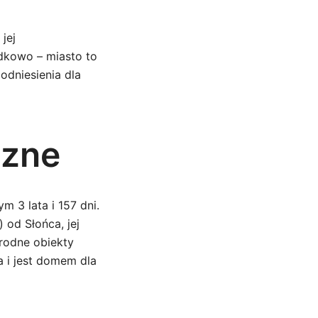
jej
dkowo – miasto to
 odniesienia dla
czne
 3 lata i 157 dni.
 od Słońca, jej
orodne obiekty
a i jest domem dla