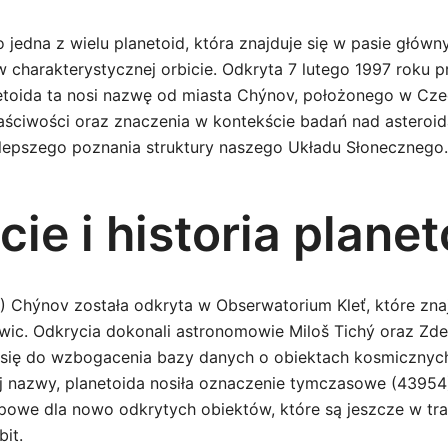
jedna z wielu planetoid, która znajduje się w pasie główn
w charakterystycznej orbicie. Odkryta 7 lutego 1997 roku p
toida ta nosi nazwę od miasta Chýnov, położonego w Cze
łaściwości oraz znaczenia w kontekście badań nad astero
 lepszego poznania struktury naszego Układu Słonecznego.
ie i historia plane
) Chýnov została odkryta w Obserwatorium Kleť, które znaj
wic. Odkrycia dokonali astronomowie Miloš Tichý oraz Zd
i się do wzbogacenia bazy danych o obiektach kosmicznyc
j nazwy, planetoida nosiła oznaczenie tymczasowe (43954
powe dla nowo odkrytych obiektów, które są jeszcze w trak
bit.