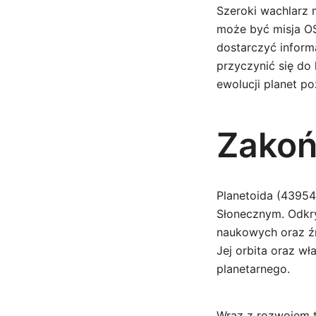
Szeroki wachlarz 
może być misja OSI
dostarczyć inform
przyczynić się do
ewolucji planet p
Zakoń
Planetoida (43954
Słonecznym. Odkry
naukowych oraz ź
Jej orbita oraz wł
planetarnego.
Wraz z rozwojem t