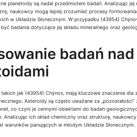
ne planetoidy są nadal przedmiotem badań. Analizując jej r
zny, naukowcy mogą lepiej zrozumieć procesy formowania 
eskich w Układzie Słonecznym. W przypadku (43954) Chýno
 być badania dotyczące jej składu mineralnego oraz geolog
sowanie badań nad
toidami
, takich jak (43954) Chýnov, mają kluczowe znaczenie dla 
łonecznego. Asteroidy są często uważane za „pozostałości”
anet, co czyni je cennymi obiektami do badań geologiczny
h. Analizując ich skład chemiczny oraz strukturę, naukow
mat warunków panujących w młodym Układzie Słonecznym.