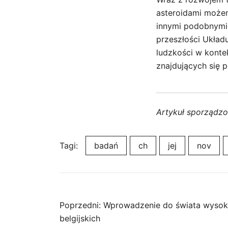
asteroidami może
innymi podobnymi o
przeszłości Układ
ludzkości w konte
znajdujących się p
Artykuł sporządz
Tagi:
badań
ch
jej
nov
Nawigacja
Poprzedni:
Wprowadzenie do świata wysoki
belgijskich