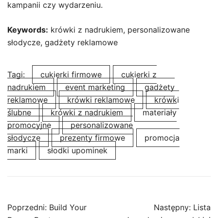
kampanii czy wydarzeniu.
Keywords:
krówki z nadrukiem, personalizowane
słodycze, gadżety reklamowe
Tagi:
cukierki firmowe
cukierki z
nadrukiem
event marketing
gadżety
reklamowe
krówki reklamowe
krówki
ślubne
krówki z nadrukiem
materiały
promocyjne
personalizowane
słodycze
prezenty firmowe
promocja
marki
słodki upominek
Nawigacja
Poprzedni:
Build Your
Następny:
Lista