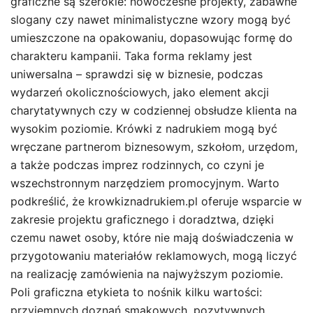
graficzne są szerokie: nowoczesne projekty, zabawne
slogany czy nawet minimalistyczne wzory mogą być
umieszczone na opakowaniu, dopasowując formę do
charakteru kampanii. Taka forma reklamy jest
uniwersalna – sprawdzi się w biznesie, podczas
wydarzeń okolicznościowych, jako element akcji
charytatywnych czy w codziennej obsłudze klienta na
wysokim poziomie. Krówki z nadrukiem mogą być
wręczane partnerom biznesowym, szkołom, urzędom,
a także podczas imprez rodzinnych, co czyni je
wszechstronnym narzędziem promocyjnym. Warto
podkreślić, że krowkiznadrukiem.pl oferuje wsparcie w
zakresie projektu graficznego i doradztwa, dzięki
czemu nawet osoby, które nie mają doświadczenia w
przygotowaniu materiałów reklamowych, mogą liczyć
na realizację zamówienia na najwyższym poziomie.
Poli graficzna etykieta to nośnik kilku wartości:
przyjemnych doznań smakowych, pozytywnych