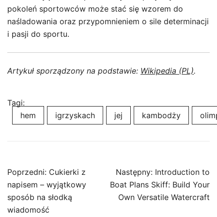
pokoleń sportowców może stać się wzorem do
naśladowania oraz przypomnieniem o sile determinacji
i pasji do sportu.
Artykuł sporządzony na podstawie:
Wikipedia (PL)
.
Tagi:
hem
igrzyskach
jej
kambodży
olim
Nawigacja
Poprzedni:
Cukierki z
Następny:
Introduction to
wpisu
napisem – wyjątkowy
Boat Plans Skiff: Build Your
sposób na słodką
Own Versatile Watercraft
wiadomość