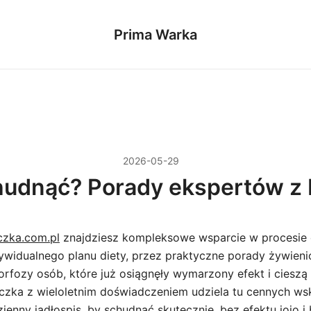
Prima Warka
2026-05-29
hudnąć? Porady ekspertów z 
czka.com.pl
znajdziesz kompleksowe wsparcie w procesie 
ywidualnego planu diety, przez praktyczne porady żywieni
orfozy osób, które już osiągnęły wymarzony efekt i cieszą
czka z wieloletnim doświadczeniem udziela tu cennych ws
nny jadłospis, by schudnąć skutecznie, bez efektu jojo i 