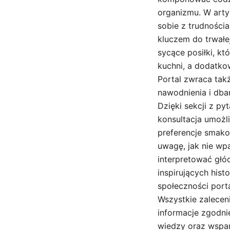
organizmu. W arty
sobie z trudnościa
kluczem do trwałe
sycące posiłki, k
kuchni, a dodatko
Portal zwraca tak
nawodnienia i dba
Dzięki sekcji z p
konsultacja umożl
preferencje smako
uwagę, jak nie wp
interpretować głó
inspirujących hist
społeczności port
Wszystkie zaleceni
informacje zgodni
wiedzy oraz wspar