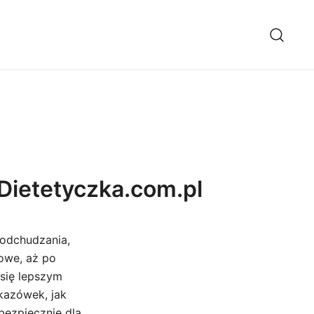
Dietetyczka.com.pl
odchudzania,
owe, aż po
 się lepszym
kazówek, jak
bezpiecznie dla