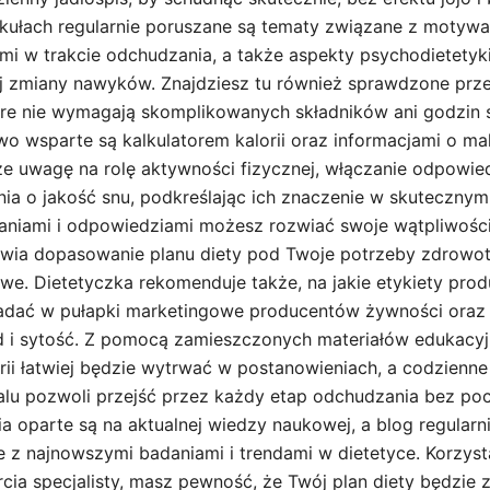
kułach regularnie poruszane są tematy związane z motywa
mi w trakcie odchudzania, a także aspekty psychodietetyki
j zmiany nawyków. Znajdziesz tu również sprawdzone przep
tóre nie wymagają skomplikowanych składników ani godzin
wo wsparte są kalkulatorem kalorii oraz informacjami o ma
że uwagę na rolę aktywności fizycznej, włączanie odpowie
nia o jakość snu, podkreślając ich znaczenie w skuteczny
ytaniami i odpowiedziami możesz rozwiać swoje wątpliwości
iwia dopasowanie planu diety pod Twoje potrzeby zdrowotne
we. Dietetyczka rekomenduje także, na jakie etykiety pr
adać w pułapki marketingowe producentów żywności oraz 
d i sytość. Z pomocą zamieszczonych materiałów edukacyj
orii łatwiej będzie wytrwać w postanowieniach, a codzienn
alu pozwoli przejść przez każdy etap odchudzania bez po
a oparte są na aktualnej wiedzy naukowej, a blog regularni
e z najnowszymi badaniami i trendami w dietetyce. Korzysta
cia specjalisty, masz pewność, że Twój plan diety będzie 