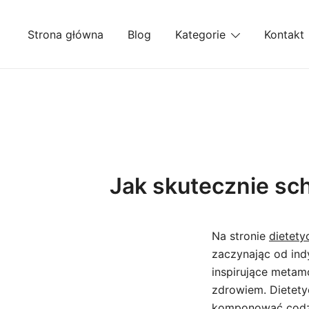
Przejdź
do
Strona główna
Blog
Kategorie
Kontakt
treści
Jak skutecznie sc
Na stronie
dietety
zaczynając od ind
inspirujące metam
zdrowiem. Dietety
komponować codzie