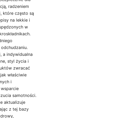
cją, radzeniem
, które często są
isy na lekkie i
 spędzonych w
kroskładnikach.
dniego
m odchudzaniu.
, a indywidualna
, styl życia i
oduktów zwracać
jak właściwie
nych i
e wsparcie
czucia samotności.
e aktualizuje
jąc z tej bazy
zdrowy,