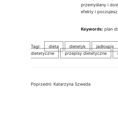
przemyślany i dos
efekty i poczujesz 
Keywords:
plan di
Tagi:
dieta
dietetyk
jadłospis
dietetyczne
przepisy dietetyczne
Nawigacja
Poprzedni:
Katarzyna Szweda
wpisu