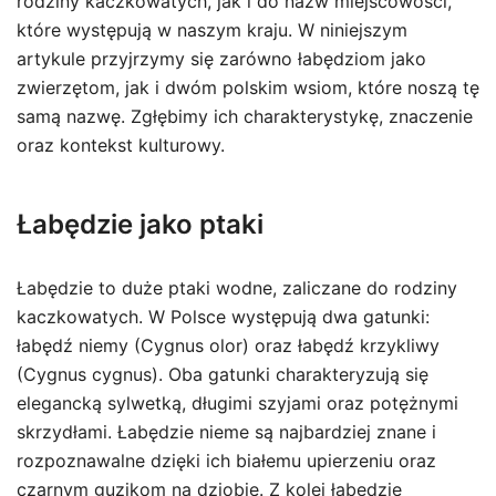
rodziny kaczkowatych, jak i do nazw miejscowości,
które występują w naszym kraju. W niniejszym
artykule przyjrzymy się zarówno łabędziom jako
zwierzętom, jak i dwóm polskim wsiom, które noszą tę
samą nazwę. Zgłębimy ich charakterystykę, znaczenie
oraz kontekst kulturowy.
Łabędzie jako ptaki
Łabędzie to duże ptaki wodne, zaliczane do rodziny
kaczkowatych. W Polsce występują dwa gatunki:
łabędź niemy (Cygnus olor) oraz łabędź krzykliwy
(Cygnus cygnus). Oba gatunki charakteryzują się
elegancką sylwetką, długimi szyjami oraz potężnymi
skrzydłami. Łabędzie nieme są najbardziej znane i
rozpoznawalne dzięki ich białemu upierzeniu oraz
czarnym guzikom na dziobie. Z kolei łabędzie