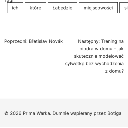
Tagi:
ich
które
Łabędzie
miejscowości
s
Nawigacja
Poprzedni:
Břetislav Novák
Następny:
Trening na
wpisu
biodra w domu – jak
skutecznie modelować
sylwetkę bez wychodzenia
z domu?
© 2026 Prima Warka. Dumnie wspierany przez
Botiga