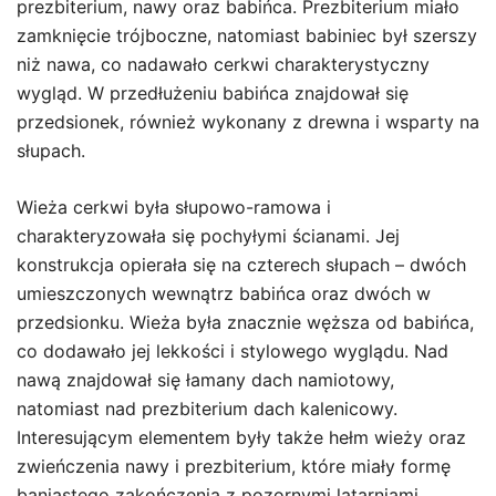
prezbiterium, nawy oraz babińca. Prezbiterium miało
zamknięcie trójboczne, natomiast babiniec był szerszy
niż nawa, co nadawało cerkwi charakterystyczny
wygląd. W przedłużeniu babińca znajdował się
przedsionek, również wykonany z drewna i wsparty na
słupach.
Wieża cerkwi była słupowo-ramowa i
charakteryzowała się pochyłymi ścianami. Jej
konstrukcja opierała się na czterech słupach – dwóch
umieszczonych wewnątrz babińca oraz dwóch w
przedsionku. Wieża była znacznie węższa od babińca,
co dodawało jej lekkości i stylowego wyglądu. Nad
nawą znajdował się łamany dach namiotowy,
natomiast nad prezbiterium dach kalenicowy.
Interesującym elementem były także hełm wieży oraz
zwieńczenia nawy i prezbiterium, które miały formę
baniastego zakończenia z pozornymi latarniami.