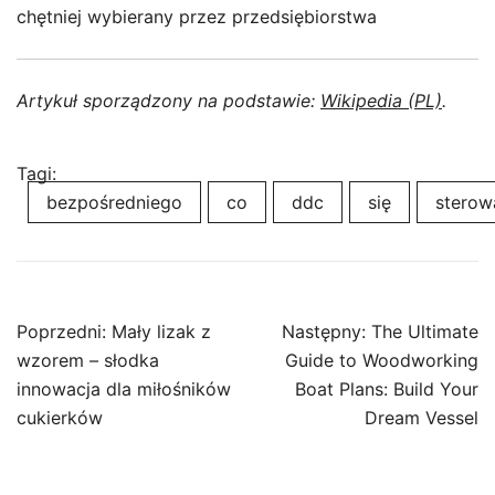
chętniej wybierany przez przedsiębiorstwa
Artykuł sporządzony na podstawie:
Wikipedia (PL)
.
Tagi:
bezpośredniego
co
ddc
się
sterow
Nawigacja
Poprzedni:
Mały lizak z
Następny:
The Ultimate
wpisu
wzorem – słodka
Guide to Woodworking
innowacja dla miłośników
Boat Plans: Build Your
cukierków
Dream Vessel