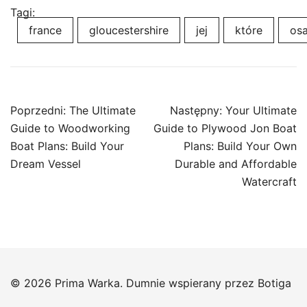
Tagi:
france
gloucestershire
jej
które
os
Nawigacja
Poprzedni:
The Ultimate
Następny:
Your Ultimate
wpisu
Guide to Woodworking
Guide to Plywood Jon Boat
Boat Plans: Build Your
Plans: Build Your Own
Dream Vessel
Durable and Affordable
Watercraft
© 2026 Prima Warka. Dumnie wspierany przez
Botiga