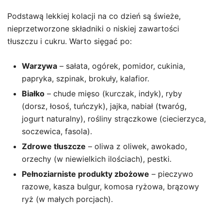
Podstawą lekkiej kolacji na co dzień są świeże,
nieprzetworzone składniki o niskiej zawartości
tłuszczu i cukru. Warto sięgać po:
Warzywa
– sałata, ogórek, pomidor, cukinia,
papryka, szpinak, brokuły, kalafior.
Białko
– chude mięso (kurczak, indyk), ryby
(dorsz, łosoś, tuńczyk), jajka, nabiał (twaróg,
jogurt naturalny), rośliny strączkowe (ciecierzyca,
soczewica, fasola).
Zdrowe tłuszcze
– oliwa z oliwek, awokado,
orzechy (w niewielkich ilościach), pestki.
Pełnoziarniste produkty zbożowe
– pieczywo
razowe, kasza bulgur, komosa ryżowa, brązowy
ryż (w małych porcjach).