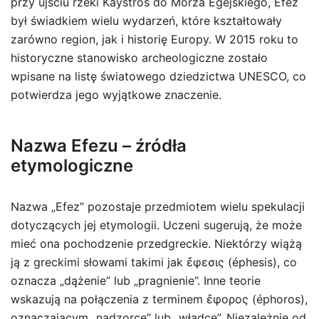
przy ujściu rzeki Kaystros do Morza Egejskiego, Efez
był świadkiem wielu wydarzeń, które kształtowały
zarówno region, jak i historię Europy. W 2015 roku to
historyczne stanowisko archeologiczne zostało
wpisane na listę światowego dziedzictwa UNESCO, co
potwierdza jego wyjątkowe znaczenie.
Nazwa Efezu – źródła
etymologiczne
Nazwa „Efez” pozostaje przedmiotem wielu spekulacji
dotyczących jej etymologii. Uczeni sugerują, że może
mieć ona pochodzenie przedgreckie. Niektórzy wiążą
ją z greckimi słowami takimi jak ἔφεσις (éphesis), co
oznacza „dążenie” lub „pragnienie”. Inne teorie
wskazują na połączenia z terminem ἔφορος (éphoros),
oznaczającym „nadzorcę” lub „władcę”. Niezależnie od