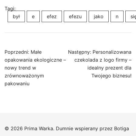
Tagi:
był
e
efez
efezu
jako
n
si
Nawigacja
Poprzedni:
Małe
Następny:
Personalizowana
wpisu
opakowania ekologiczne –
czekolada z logo firmy –
nowy trend w
idealny prezent dla
zrównoważonym
Twojego biznesu!
pakowaniu
© 2026 Prima Warka. Dumnie wspierany przez
Botiga