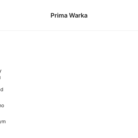
Prima Warka
y
u
nd
no
wym