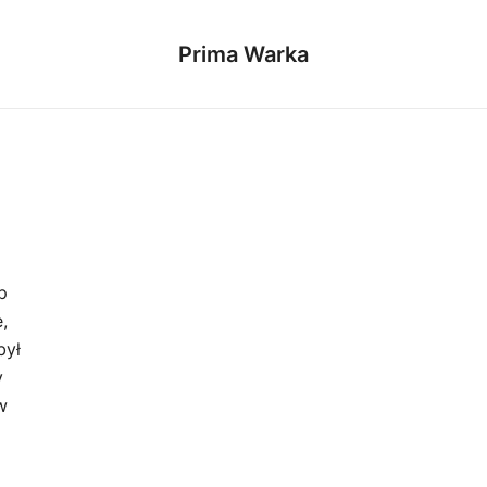
Prima Warka
p
,
był
y
w