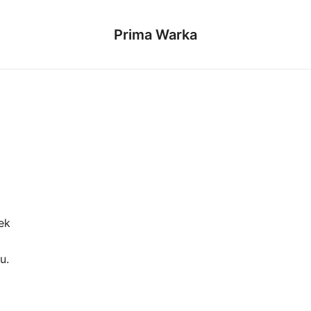
Prima Warka
ek
u.