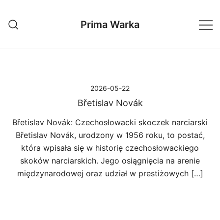
Przejdź
do
Prima Warka
treści
2026-05-22
Břetislav Novák
Břetislav Novák: Czechosłowacki skoczek narciarski
Břetislav Novák, urodzony w 1956 roku, to postać,
która wpisała się w historię czechosłowackiego
skoków narciarskich. Jego osiągnięcia na arenie
międzynarodowej oraz udział w prestiżowych […]