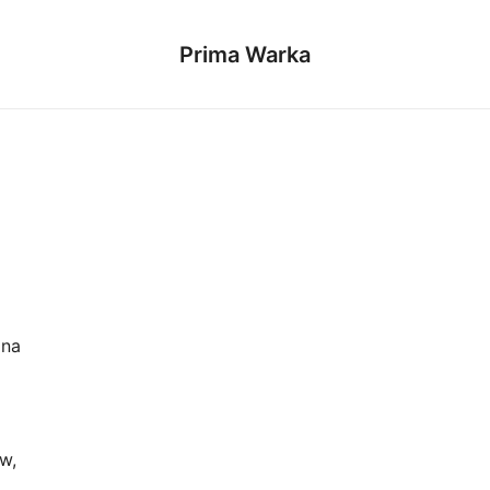
Prima Warka
 na
w,