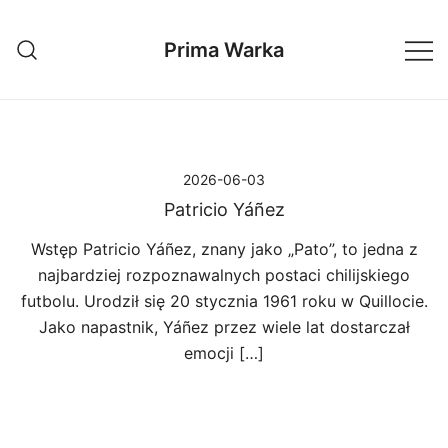
Przejdź
do
Prima Warka
treści
2026-06-03
Patricio Yáñez
Wstęp Patricio Yáñez, znany jako „Pato”, to jedna z
najbardziej rozpoznawalnych postaci chilijskiego
futbolu. Urodził się 20 stycznia 1961 roku w Quillocie.
Jako napastnik, Yáñez przez wiele lat dostarczał
emocji […]