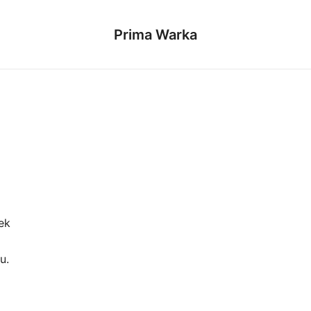
Prima Warka
ek
u.