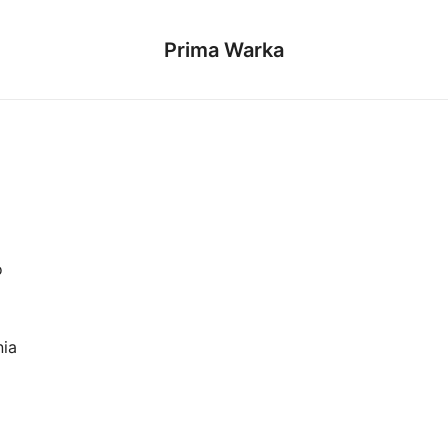
Prima Warka
o
nia