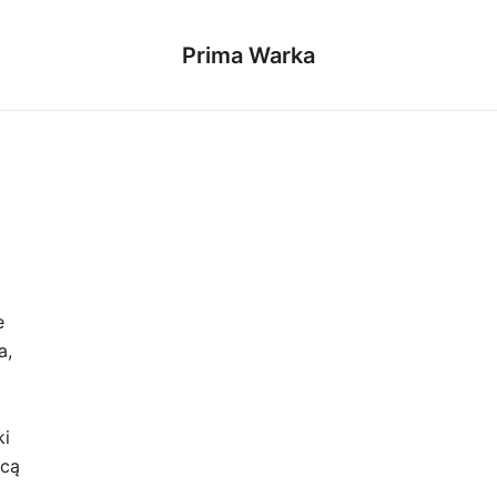
Prima Warka
e
a,
ki
ącą