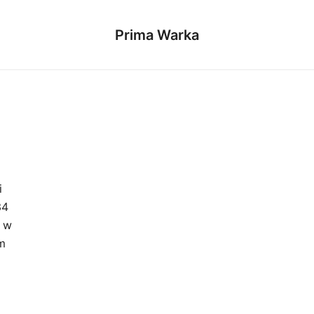
Prima Warka
i
34
u w
m