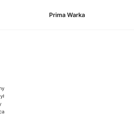
Prima Warka
ny
ył
y
ca