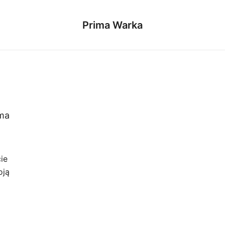
Prima Warka
ma
ie
oją