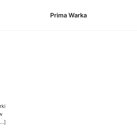
Prima Warka
rki
 w
[…]