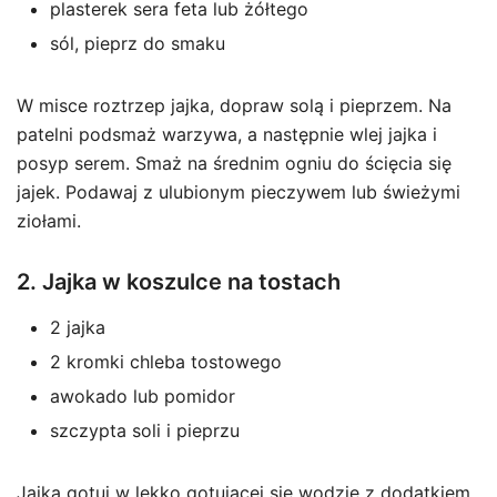
plasterek sera feta lub żółtego
sól, pieprz do smaku
W misce roztrzep jajka, dopraw solą i pieprzem. Na
patelni podsmaż warzywa, a następnie wlej jajka i
posyp serem. Smaż na średnim ogniu do ścięcia się
jajek. Podawaj z ulubionym pieczywem lub świeżymi
ziołami.
2. Jajka w koszulce na tostach
2 jajka
2 kromki chleba tostowego
awokado lub pomidor
szczypta soli i pieprzu
Jajka gotuj w lekko gotującej się wodzie z dodatkiem