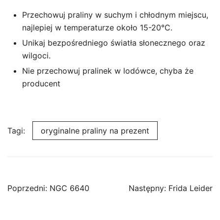
Przechowuj praliny w suchym i chłodnym miejscu,
najlepiej w temperaturze około 15-20°C.
Unikaj bezpośredniego światła słonecznego oraz
wilgoci.
Nie przechowuj pralinek w lodówce, chyba że
producent
Tagi:
oryginalne praliny na prezent
Nawigacja
Poprzedni:
NGC 6640
Następny:
Frida Leider
wpisu