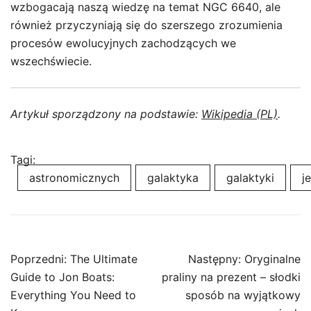
wzbogacają naszą wiedzę na temat NGC 6640, ale
również przyczyniają się do szerszego zrozumienia
procesów ewolucyjnych zachodzących we
wszechświecie.
Artykuł sporządzony na podstawie:
Wikipedia (PL)
.
Tagi:
astronomicznych
galaktyka
galaktyki
je
Nawigacja
Poprzedni:
The Ultimate
Następny:
Oryginalne
wpisu
Guide to Jon Boats:
praliny na prezent – słodki
Everything You Need to
sposób na wyjątkowy